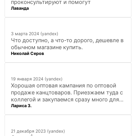
проконсультируют и помогут
Лаванда
3 марта 2024 (yandex)
Что доступно, а что-то дорого, дешевле в
обычном магазине купить.
Николай Серов
19 января 2024 (yandex)
Хорошая оптовая кампания по оптовой
продаже канцтоваров. Приезжаем туда с
коллегой и закупаемся сразу много для
Лариса З.
офиса. Удобно. Есть практически всё, что
нужно, и по хорошим ценам. Вежливый
персонал, и с юмором))). Всё покажут,
расскажут. Других даже не хочется
21 декабря 2023 (yandex)
искать