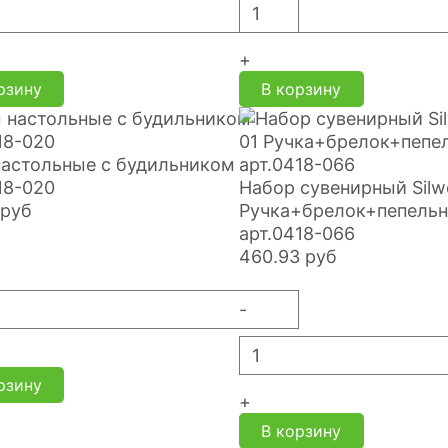
+
рзину
В корзину
настольные с будильником
18-020
Набор сувенирный Silw
руб
Ручка+брелок+пепельн
арт.0418-066
460.93
руб
-
рзину
+
В корзину