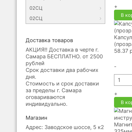
+
02СЦ
В ко
02СЦ
Капсул
Доставка товаров
(прозр
АКЦИЯ!! Доставка в черте г.
58.37
Самара БЕСПЛАТНО. от 2500
рублей
-
Срок доставки два рабочих
дня.
Стоимость и срок доставки
за пределы г. Самара
+
оговариваются
В ко
индивидуально.
Магазин
Магни
Адрес: Заводское шоссе, 5 к2
325мм