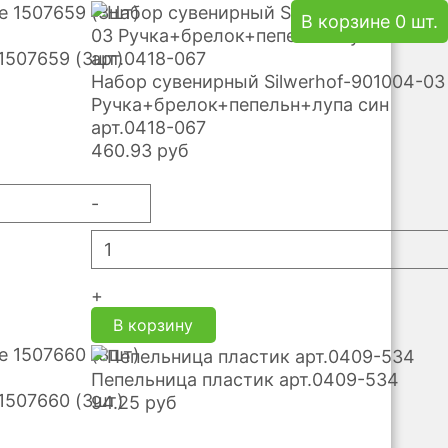
В корзине 0 шт.
1507659 (3шт)
Набор сувенирный Silwerhof-901004-03
Ручка+брелок+пепельн+лупа син
арт.0418-067
460.93
руб
-
+
В корзину
Пепельница пластик арт.0409-534
1507660 (3шт)
94.25
руб