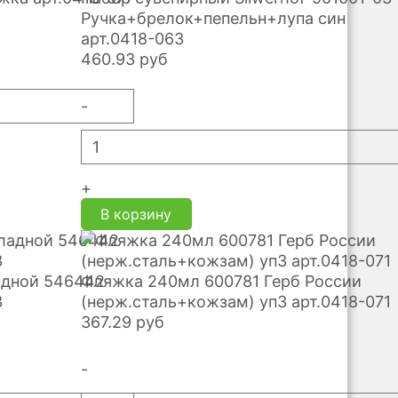
Ручка+брелок+пепельн+лупа син
арт.0418-063
460.93
руб
-
+
В корзину
адной 546442
Фляжка 240мл 600781 Герб России
3
(нерж.сталь+кожзам) уп3 арт.0418-071
367.29
руб
-