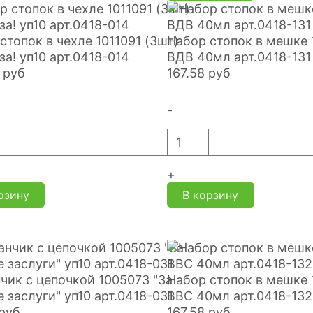
стопок в чехле 1011091 (3шт)
Набор стопок в мешке 
за! уп10 арт.0418-014
ВДВ 40мл арт.0418-131
руб
167.58
руб
-
+
рзину
В корзину
чик с цепочкой 1005073 "За
Набор стопок в мешке 
 заслуги" уп10 арт.0418-031
ВВС 40мл арт.0418-132
руб
167.58
руб