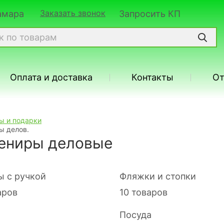
Заказать звонок
Самара
Запросить КП
Оплата и доставка
Контакты
О
ы и подарки
ы делов.
ениры деловые
ы с ручкой
Фляжки и стопки
аров
10 товаров
Посуда