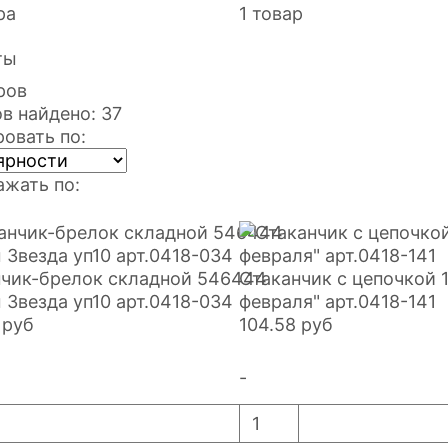
ра
1 товар
ты
ров
в найдено: 37
овать по:
жать по:
нчик-брелок складной 546444
Стаканчик с цепочкой 
 Звезда уп10 арт.0418-034
февраля" арт.0418-141
руб
104.58
руб
-