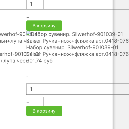
+
В корзину
Набор сувенир. Silwerhof-901039-01
erhof-901004-01
Kaiser Ручка+нож+фляжка арт.0418-076
+лупа черн
601.74
руб
-
+
В корзину