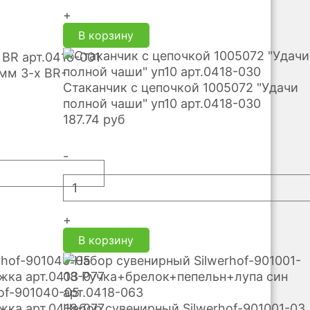
+
В корзину
мм 3-х BR-
Стаканчик с цепочкой 1005072 "Удачи
полной чаши" уп10 арт.0418-030
187.74
руб
-
+
В корзину
hof-901040-05
жка арт.0418-077
Набор сувенирный Silwerhof-901001-03