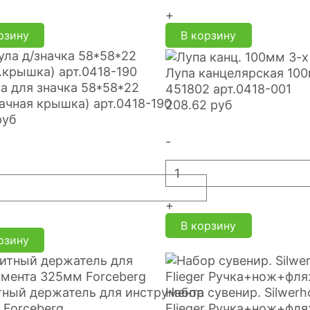
+
рзину
В корзину
Лупа канцелярская 100
а для значка 58*58*22
451802 арт.0418-001
ачная крышка) арт.0418-190
208.62
руб
руб
-
+
В корзину
рзину
тный держатель для инструмента
Набор сувенир. Silwer
 Forceberg
Flieger Ручка+нож+фля