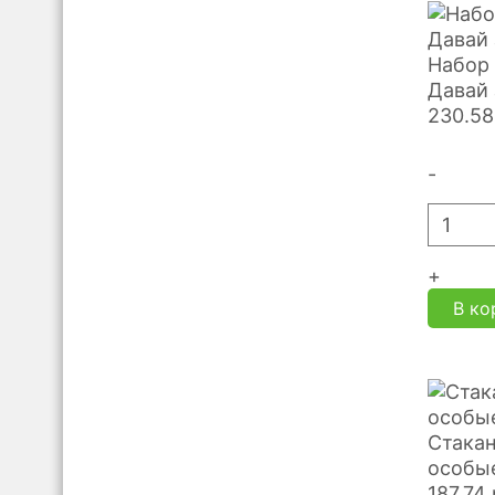
Набор 
Давай 
230.58
-
+
В ко
Стакан
особые
187.74