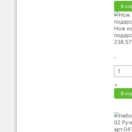
В ко
Нож ка
подаро
238.57
-
+
В ко