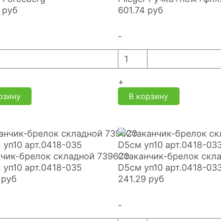
руб
601.74
руб
-
+
рзину
В корзину
чик-брелок складной 739620
Стаканчик-брелок скл
 уп10 арт.0418-035
D5см уп10 арт.0418-03
руб
241.29
руб
-