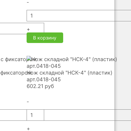
-
+
В корзину
 фиксатором
Нож складной "НСК-4" (пластик)
арт.0418-045
602.21
руб
-
+