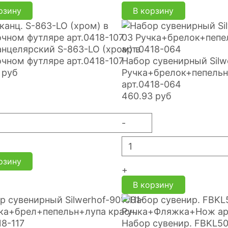
рзину
В корзину
нцелярский S-863-LO (хром) в
чном футляре арт.0418-107
Набор сувенирный Silw
руб
Ручка+брелок+пепельн
арт.0418-064
460.93
руб
-
рзину
+
В корзину
Набор сувенир. FBKL5