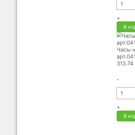
+
В ко
Часы 
арт.04
313.74
-
+
В ко