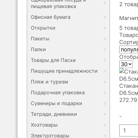
2 това
пищевая упаковка
Офисная бумага
Магни
Открытки
5 това
Товаро
Пакеты
Сортир
Папки
Отобра
Товары для Пасхи
Пишущие принадлежности
Пляж и туризм
Стака
Подарочная упаковка
D6.5см
272.79
Сувениры и подарки
Тетради, дневники
-
Хозтовары
Электротовары