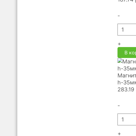
-
+
В ко
Магнит
h-35м
283.19
-
+