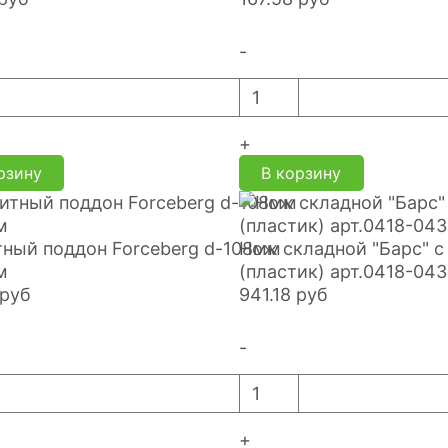
-
+
рзину
В корзину
ный поддон Forceberg d-108мм
Нож складной "Барс" с
м
(пластик) арт.0418-043
руб
941.18
руб
-
+