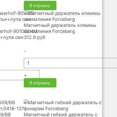
В корзину
Магнитный держатель клеммы
erhof-901002-03
заземления Forceberg
+лупа син
312.9
руб
-
+
В корзину
09/BB
Магнитный гибкий держатель с