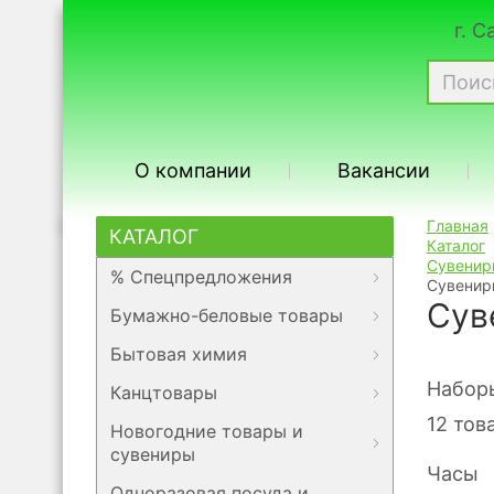
г. 
О компании
Вакансии
Главная
КАТАЛОГ
Каталог
Сувенир
% Спецпредложения
Сувенир
Сув
Бумажно-беловые товары
Бытовая химия
Набор
Канцтовары
12 тов
Новогодние товары и
сувениры
Часы
Одноразовая посуда и