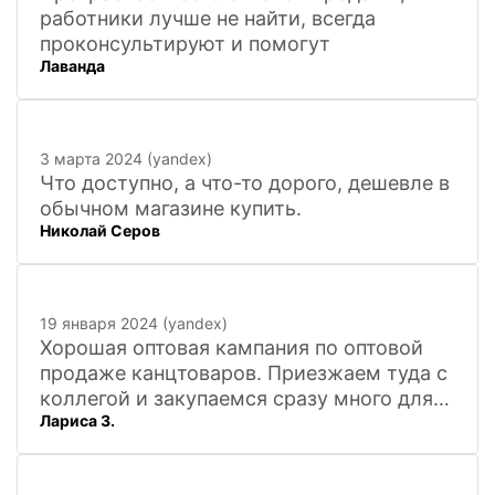
работники лучше не найти, всегда
проконсультируют и помогут
Лаванда
3 марта 2024 (yandex)
Что доступно, а что-то дорого, дешевле в
обычном магазине купить.
Николай Серов
19 января 2024 (yandex)
Хорошая оптовая кампания по оптовой
продаже канцтоваров. Приезжаем туда с
коллегой и закупаемся сразу много для
Лариса З.
офиса. Удобно. Есть практически всё, что
нужно, и по хорошим ценам. Вежливый
персонал, и с юмором))). Всё покажут,