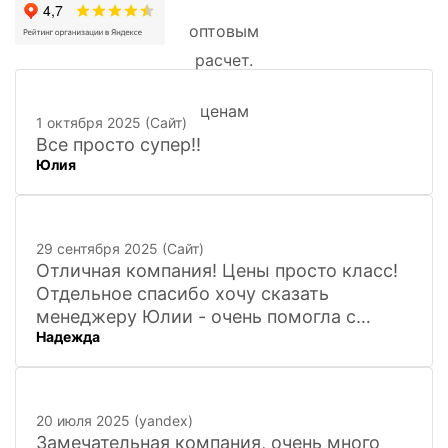
1 октября 2025 (Сайт)
Все просто супер!!
Юлия
29 сентября 2025 (Сайт)
Отличная компания! Цены просто класс!
Отдельное спасибо хочу сказать
менеджеру Юлии - очень помогла с
Надежда
покупкой и доставкой сувенирных
фигурок! Буду ждать новинок и покупать
в дальнейшем. Очень довольна покупкой
и доставкой!
20 июля 2025 (yandex)
Замечательная компания, очень много