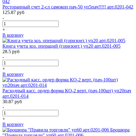
Ресторанный счет 2-сл самокоп пач-50 уп5пач!!!!! арт.0201-042
125.87
руб
-
+
В корзину
Книга учета хоз. операций (горизонт.) уп20 арт.0201-005
28.5
руб
-
+
В корзину
Расходный касс. ордер форма КО-2 верт. (пач-100шт) уп20пач
арт.0201-014
30.87
руб
-
+
В корзину
Брошюра
"Правила торговли" уп60 арт.0201-006