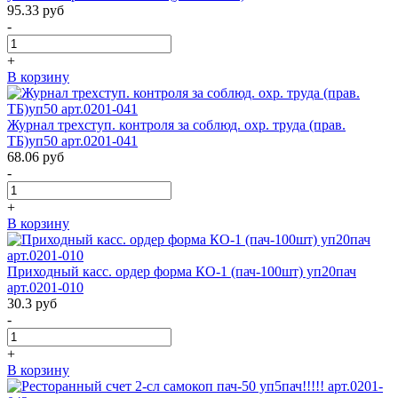
95.33
руб
-
+
В корзину
Журнал трехступ. контроля за соблюд. охр. труда (прав.
ТБ)уп50 арт.0201-041
68.06
руб
-
+
В корзину
Приходный касс. ордер форма КО-1 (пач-100шт) уп20пач
арт.0201-010
30.3
руб
-
+
В корзину