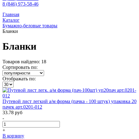
8 (846) 973-58-46
Главная
Каталог
Бумажно-беловые товары
Бланки
Бланки
Товаров найдено: 18
Сортировать по:
Отображать по:
Путевой лист легкий а/м форма (пачка - 100 штук) упаковка 20
пачек арт.0201-012
33.78
руб
-
+
В корзину