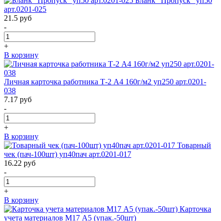
Бланк "Пропуск" уп50
арт.0201-025
21.5
руб
-
+
В корзину
Личная карточка работника Т-2 А4 160г/м2 уп250 арт.0201-
038
7.17
руб
-
+
В корзину
Товарный
чек (пач-100шт) уп40пач арт.0201-017
16.22
руб
-
+
В корзину
Карточка
учета материалов М17 А5 (упак.-50шт)