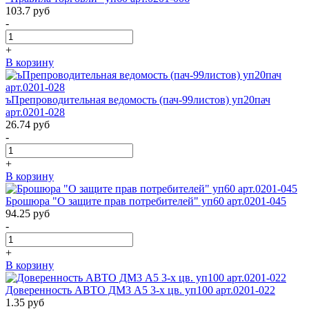
103.7
руб
-
+
В корзину
ъПрепроводительная ведомость (пач-99листов) уп20пач
арт.0201-028
26.74
руб
-
+
В корзину
Брошюра "О защите прав потребителей" уп60 арт.0201-045
94.25
руб
-
+
В корзину
Доверенность АВТО ДМ3 А5 3-х цв. уп100 арт.0201-022
1.35
руб