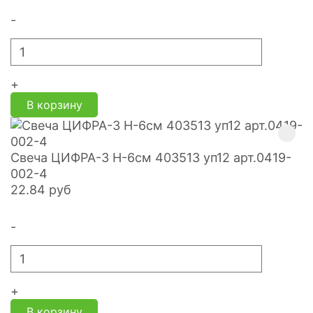
-
+
В корзину
Свеча ЦИФРА-3 H-6см 403513 уп12 арт.0419-
002-4
22.84
руб
-
+
В корзину