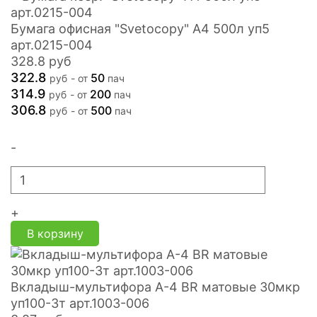
Бумага офисная "Svetocopy" А4 500л уп5
арт.0215-004
328.8
руб
322.8
50
руб
- от
пач
314.9
200
руб
- от
пач
306.8
500
руб
- от
пач
-
+
В корзину
Вкладыш-мультифора A-4 BR матовые 30мкр
уп100-3т арт.1003-006