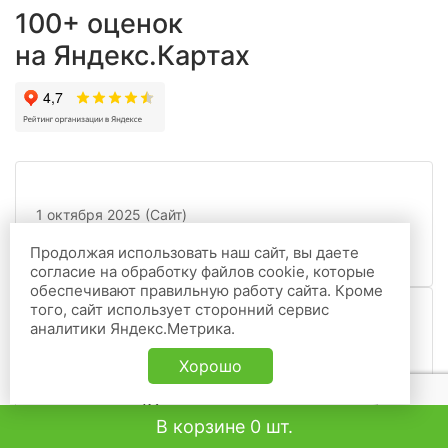
100+ оценок
на Яндекс.Картах
1 октября 2025 (Сайт)
Все просто супер!!
Продолжая использовать наш сайт, вы даете
Юлия
согласие на обработку файлов cookie, которые
обеспечивают правильную работу сайта. Кроме
того, сайт использует сторонний сервис
аналитики Яндекс.Метрика.
29 сентября 2025 (Сайт)
Отличная компания! Цены просто класс!
Хорошо
Отдельное спасибо хочу сказать
менеджеру Юлии - очень помогла с
В корзине 0 шт.
Надежда
покупкой и доставкой сувенирных