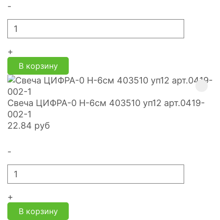
-
+
В корзину
Свеча ЦИФРА-0 H-6см 403510 уп12 арт.0419-
002-1
22.84
руб
-
+
В корзину