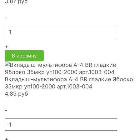
3.87
руб
-
+
В корзину
Вкладыш-мультифора A-4 BR гладкие Яблоко
35мкр уп100-2000 арт.1003-004
4.89
руб
-
+