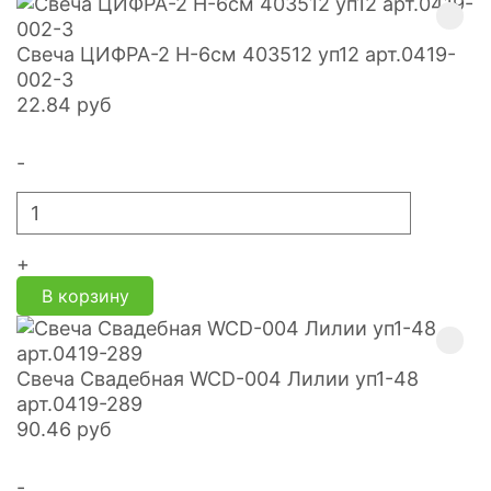
Свеча ЦИФРА-2 H-6см 403512 уп12 арт.0419-
002-3
22.84
руб
-
+
В корзину
Свеча Свадебная WCD-004 Лилии уп1-48
арт.0419-289
90.46
руб
-