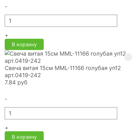
-
+
В корзину
Свеча витая 15см MML-11166 голубая уп12
арт.0419-242
7.84
руб
-
+
В корзину