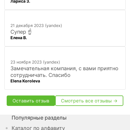
Лариса З.
офиса. Удобно. Есть практически всё, что
нужно, и по хорошим ценам. Вежливый
персонал, и с юмором))). Всё покажут,
расскажут. Других даже не хочется
21 декабря 2023 (yandex)
искать
Супер ☝️
Елена В.
23 ноября 2023 (yandex)
Замечательная компания, с вами приятно
сотрудничать. Спасибо
Elena Koroleva
Оставить отзыв
Смотреть все отзывы →
Популярные разделы
Каталог по алфавиту