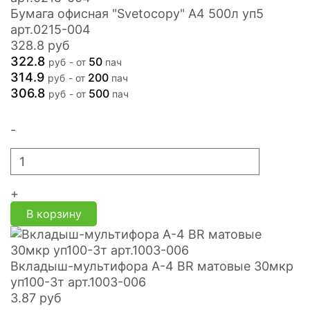
Бумага офисная "Svetocopy" А4 500л уп5
арт.0215-004
328.8
руб
322.8
50
руб
- от
пач
314.9
200
руб
- от
пач
306.8
500
руб
- от
пач
-
+
В корзину
Вкладыш-мультифора A-4 BR матовые 30мкр
уп100-3т арт.1003-006
3.87
руб