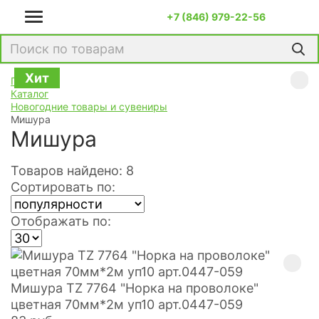
+7 (846) 979-22-56
Хит
Хит
Хит
Хит
Хит
Хит
Хит
Хит
Хит
Хит
Хит
Хит
Хит
Главная
Каталог
Новогодние товары и сувениры
Мишура
Мишура
Товаров найдено: 8
Сортировать по:
Отображать по:
Мишура TZ 7764 "Норка на проволоке"
цветная 70мм*2м уп10 арт.0447-059