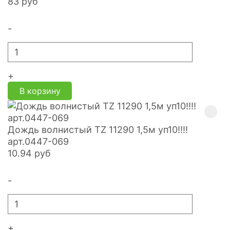
83
руб
-
+
В корзину
Дождь волнистый TZ 11290 1,5м уп10!!!!
арт.0447-069
10.94
руб
-
+