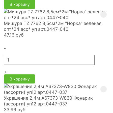
В корзину
Мишура TZ 7762 8,5см*2м "Норка" зеленая
опт*24 асс* уп арт.0447-040
47.16
руб
-
+
В корзину
Украшение 2,4м A67373-W830 Фонарик
(ассорти) уп12 арт.0447-037
33.96
руб