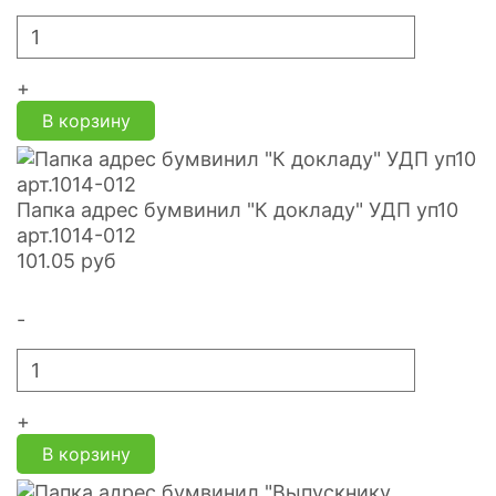
+
В корзину
Папка адрес бумвинил "К докладу" УДП уп10
арт.1014-012
101.05
руб
-
+
В корзину