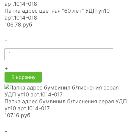
Папка адрес цветная "60 лет" УДП уп10
арт.1014-018
106.78
руб
-
+
В корзину
Папка адрес бумвинил б/тиснения серая УДП
уп10 арт.1014-017
107.16
руб
-