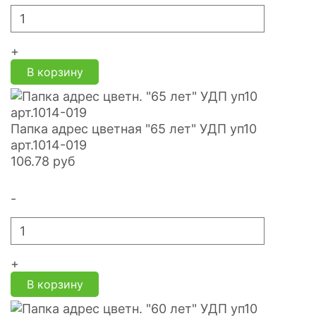
+
В корзину
Папка адрес цветная "65 лет" УДП уп10
арт.1014-019
106.78
руб
-
+
В корзину