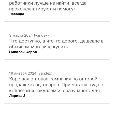
работники лучше не найти, всегда
проконсультируют и помогут
Лаванда
3 марта 2024 (yandex)
Что доступно, а что-то дорого, дешевле в
обычном магазине купить.
Николай Серов
19 января 2024 (yandex)
Хорошая оптовая кампания по оптовой
продаже канцтоваров. Приезжаем туда с
коллегой и закупаемся сразу много для
Лариса З.
офиса. Удобно. Есть практически всё, что
нужно, и по хорошим ценам. Вежливый
персонал, и с юмором))). Всё покажут,
расскажут. Других даже не хочется