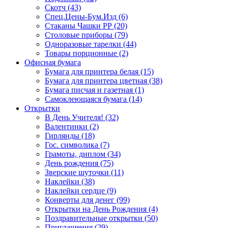
Скотч (43)
Спец.Цены-Бум.Изд (6)
Стаканы Чашки РР (20)
Столовые приборы (79)
Одноразовые тарелки (44)
Товары порционные (2)
Офисная бумага
Бумага для принтера белая (15)
Бумага для принтера цветная (38)
Бумага писчая и газетная (1)
Самоклеющаяся бумага (14)
Открытки
В День Учителя! (32)
Валентинки (2)
Гирлянды (18)
Гос. символика (7)
Грамоты, диплом (34)
День рождения (75)
Зверские шуточки (11)
Наклейки (38)
Наклейки сердце (9)
Конверты для денег (99)
Открытки на День Рождения (4)
Поздравительные открытки (50)
Приглашения (29)