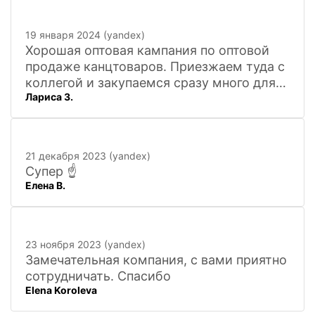
19 января 2024 (yandex)
Хорошая оптовая кампания по оптовой
продаже канцтоваров. Приезжаем туда с
коллегой и закупаемся сразу много для
Лариса З.
офиса. Удобно. Есть практически всё, что
нужно, и по хорошим ценам. Вежливый
персонал, и с юмором))). Всё покажут,
расскажут. Других даже не хочется
21 декабря 2023 (yandex)
искать
Супер ☝️
Елена В.
23 ноября 2023 (yandex)
Замечательная компания, с вами приятно
сотрудничать. Спасибо
Elena Koroleva