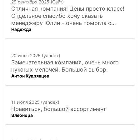
29 сентября 2025 (Сайт)
Отличная компания! Цены просто класс!
Отдельное спасибо хочу сказать
менеджеру Юлии - очень помогла с
Надежда
покупкой и доставкой сувенирных
фигурок! Буду ждать новинок и покупать
в дальнейшем. Очень довольна покупкой
и доставкой!
20 июля 2025 (yandex)
Замечательная компания, очень много
нужных мелочей. Большой выбор.
Антон Кудрявцев
11 июля 2025 (yandex)
Нравиться, большой ассортимент
Элеонора