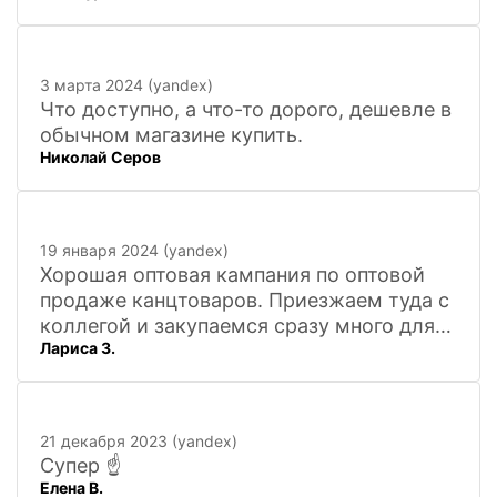
3 марта 2024 (yandex)
Что доступно, а что-то дорого, дешевле в
обычном магазине купить.
Николай Серов
19 января 2024 (yandex)
Хорошая оптовая кампания по оптовой
продаже канцтоваров. Приезжаем туда с
коллегой и закупаемся сразу много для
Лариса З.
офиса. Удобно. Есть практически всё, что
нужно, и по хорошим ценам. Вежливый
персонал, и с юмором))). Всё покажут,
расскажут. Других даже не хочется
21 декабря 2023 (yandex)
искать
Супер ☝️
Елена В.