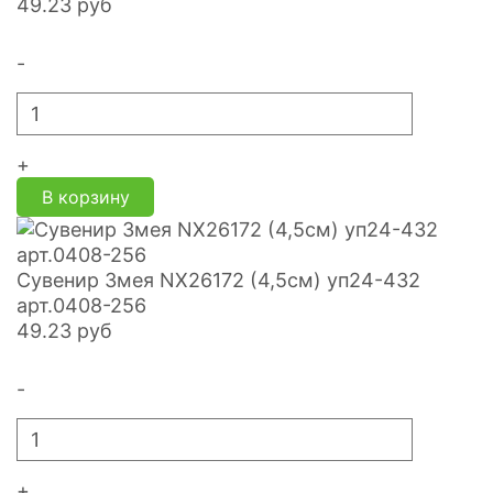
49.23
руб
-
+
В корзину
Сувенир Змея NX26172 (4,5см) уп24-432
арт.0408-256
49.23
руб
-
+