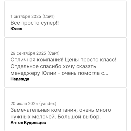
1 октября 2025 (Сайт)
Все просто супер!!
Юлия
29 сентября 2025 (Сайт)
Отличная компания! Цены просто класс!
Отдельное спасибо хочу сказать
менеджеру Юлии - очень помогла с
Надежда
покупкой и доставкой сувенирных
фигурок! Буду ждать новинок и покупать
в дальнейшем. Очень довольна покупкой
и доставкой!
20 июля 2025 (yandex)
Замечательная компания, очень много
нужных мелочей. Большой выбор.
Антон Кудрявцев