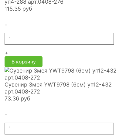
уп4-288 арт.0408-276
115.35
руб
-
+
В корзину
Сувенир Змея YWT9798 (6см) уп12-432
арт.0408-272
73.36
руб
-