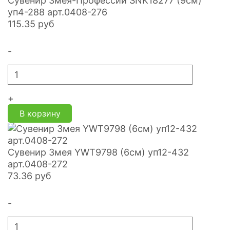
Сувенир Змея-Профессии SNK18277 (9см)
уп4-288 арт.0408-276
115.35
руб
-
+
В корзину
Сувенир Змея YWT9798 (6см) уп12-432
арт.0408-272
73.36
руб
-