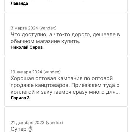
Лаванда
3 марта 2024 (yandex)
Что доступно, а что-то дорого, дешевле в
обычном магазине купить.
Николай Серов
19 января 2024 (yandex)
Хорошая оптовая кампания по оптовой
продаже канцтоваров. Приезжаем туда с
коллегой и закупаемся сразу много для
Лариса З.
офиса. Удобно. Есть практически всё, что
нужно, и по хорошим ценам. Вежливый
персонал, и с юмором))). Всё покажут,
расскажут. Других даже не хочется
21 декабря 2023 (yandex)
искать
Супер ☝️