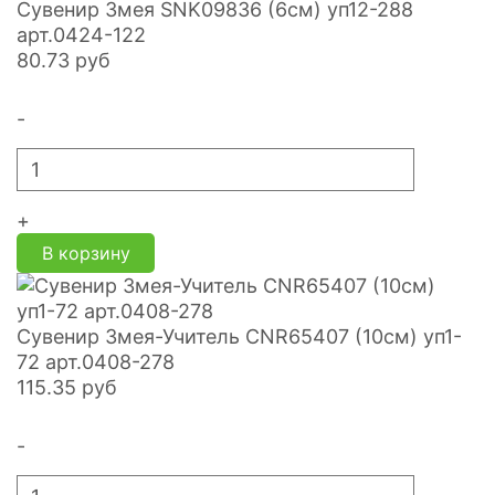
Сувенир Змея SNK09836 (6см) уп12-288
арт.0424-122
80.73
руб
-
+
В корзину
Сувенир Змея-Учитель CNR65407 (10см) уп1-
72 арт.0408-278
115.35
руб
-