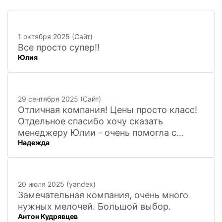
1 октября 2025 (Сайт)
Все просто супер!!
Юлия
29 сентября 2025 (Сайт)
Отличная компания! Цены просто класс!
Отдельное спасибо хочу сказать
менеджеру Юлии - очень помогла с
Надежда
покупкой и доставкой сувенирных
фигурок! Буду ждать новинок и покупать
в дальнейшем. Очень довольна покупкой
и доставкой!
20 июля 2025 (yandex)
Замечательная компания, очень много
нужных мелочей. Большой выбор.
Антон Кудрявцев