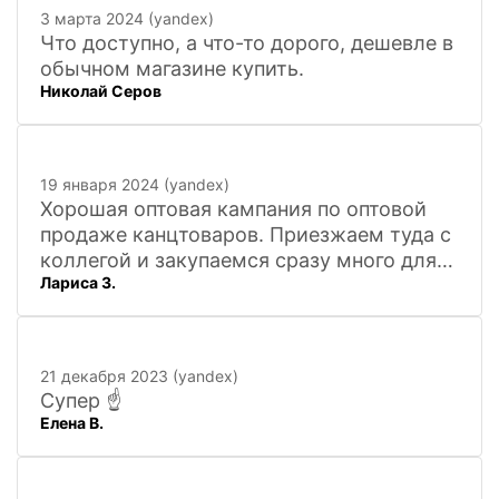
3 марта 2024 (yandex)
Что доступно, а что-то дорого, дешевле в
обычном магазине купить.
Николай Серов
19 января 2024 (yandex)
Хорошая оптовая кампания по оптовой
продаже канцтоваров. Приезжаем туда с
коллегой и закупаемся сразу много для
Лариса З.
офиса. Удобно. Есть практически всё, что
нужно, и по хорошим ценам. Вежливый
персонал, и с юмором))). Всё покажут,
расскажут. Других даже не хочется
21 декабря 2023 (yandex)
искать
Супер ☝️
Елена В.