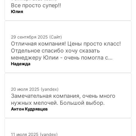
Все просто супер!!
Юлия
29 сентября 2025 (Сайт)
Отличная компания! Цены просто класс!
Отдельное спасибо хочу сказать
менеджеру Юлии - очень помогла с
Надежда
покупкой и доставкой сувенирных
фигурок! Буду ждать новинок и покупать
в дальнейшем. Очень довольна покупкой
и доставкой!
20 июля 2025 (yandex)
Замечательная компания, очень много
нужных мелочей. Большой выбор.
Антон Кудрявцев
11 июля 2025 (yandex)