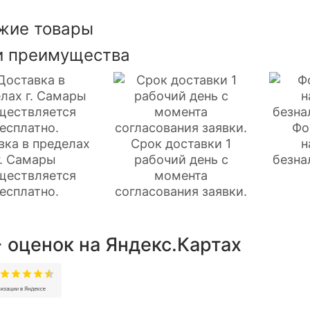
жие товары
 преимущества
Фо
вка в пределах
Срок доставки 1
н
г. Самары
рабочий день с
безна
ществляется
момента
есплатно.
согласования заявки.
 оценок на Яндекс.Картах