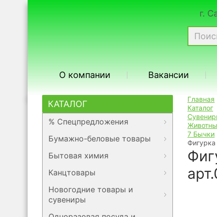
г. 
О компании
Вакансии
Главная
КАТАЛОГ
Каталог
Сувенир
% Спецпредложения
Животн
7 Бычки
Бумажно-беловые товары
Фигурка
Фиг
Бытовая химия
арт
Канцтовары
Новогодние товары и
сувениры
Одноразовая посуда и