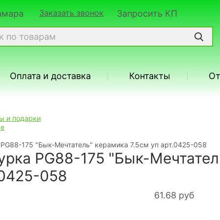
Заказать звонок
Самара
Запросить КП
Оплата и доставка
Контакты
О
ы и подарки
ые
 PG88-175 "Бык-Мечтатель" керамика 7.5см уп арт.0425-058
урка PG88-175 "Бык-Мечтатель
.0425-058
61.68
руб