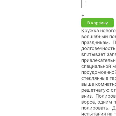
+
В корзину
Кружка нового
волшебный по
праздникам. 
долговечность
впитывает зап
привлекательн
специальной м
посудомоечно
стеклянные та
выше комнатно
решетчатую ст
вниз. Полиров
ворса, одним 
полировать. 
испытания на 