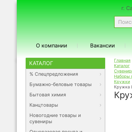
г. 
О компании
Вакансии
Главная
КАТАЛОГ
Каталог
Сувенир
% Спецпредложения
Наборы 
Кружки
Бумажно-беловые товары
Кружка 
Кру
Бытовая химия
Канцтовары
Новогодние товары и
сувениры
Одноразовая посуда и