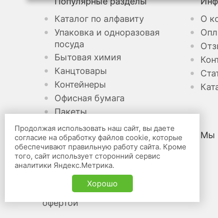
Популярные разделы
Инф
Каталог по алфавиту
О к
Упаковка и одноразовая
Опл
посуда
Отз
Бытовая химия
Кон
Канцтовары
Ста
Контейнеры
Кат
Офисная бумага
Пакеты
Продолжая использовать наш сайт, вы даете
Мы 
согласие на обработку файлов cookie, которые
Канцелярские товары оптом
обеспечивают правильную работу сайта. Кроме
того, сайт использует сторонний сервис
и в розницу «Бридж» © 2026
аналитики Яндекс.Метрика.
Карта сайта
Хорошо
Не является публичной
офертой