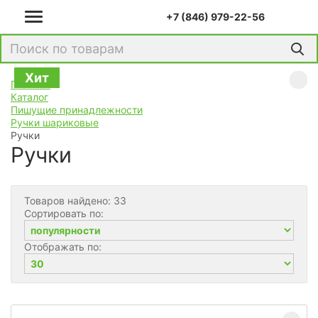
+7 (846) 979-22-56
Хит
Хит
Хит
Хит
Хит
Хит
Хит
Хит
Хит
Хит
Хит
Хит
Хит
Главная
Каталог
Пишущие принадлежности
Ручки шариковые
Ручки
Ручки
Товаров найдено: 33
Сортировать по:
Отображать по: