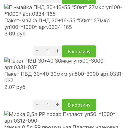
Пакет-майка ПНД 30+16*55 "50кг" 27мкр
уп100-*1000* арт.0334-165
3.69
руб
-
+
В корзину
Пакет ПВД 30*40 30мкм уп500-3000 арт.0331-
037
2.07
руб
-
+
В корзину
Миска 0,5л PP прозрачная Пластик упаковка