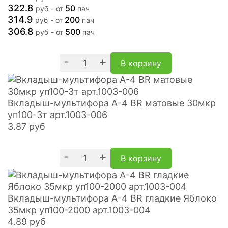
322.8
50
руб
- от
пач
314.9
200
руб
- от
пач
306.8
500
руб
- от
пач
-
+
В корзину
Вкладыш-мультифора A-4 BR матовые 30мкр
уп100-3т арт.1003-006
3.87
руб
-
+
В корзину
Вкладыш-мультифора A-4 BR гладкие Яблоко
35мкр уп100-2000 арт.1003-004
4.89
руб