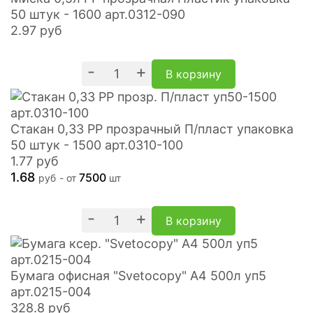
50 штук - 1600 арт.0312-090
2.97
руб
-
+
В корзину
Стакан 0,33 PP прозрачный П/пласт упаковка
50 штук - 1500 арт.0310-100
1.77
руб
1.68
7500
руб
- от
шт
-
+
В корзину
Бумага офисная "Svetocopy" А4 500л уп5
арт.0215-004
328.8
руб