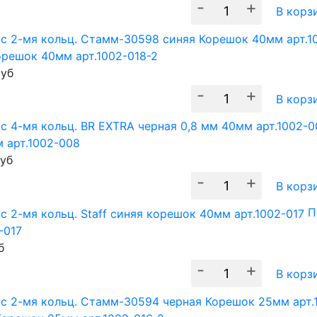
-
+
В корз
орешок 40мм арт.1002-018-2
уб
-
+
В корз
 арт.1002-008
уб
-
+
В корз
П
-017
б
-
+
В корз