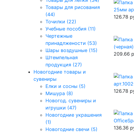
Товары для лепки (34)
Товары для рисования
25мм ар
(44)
126.78
р
Точилки (22)
Учебные пособия (11)
Чертежные
принадлжености (53)
(черная
Шары воздушные (15)
209.66
р
Штемпельная
продукция (27)
Новогодние товары и
сувениры
арт.1002
Елки и сосны (5)
126.78
р
Мишура (8)
Новогод. сувениры и
игрушки (47)
Новогодние украшения
OfficeS
(1)
136.36
р
Новогодние свечи (5)