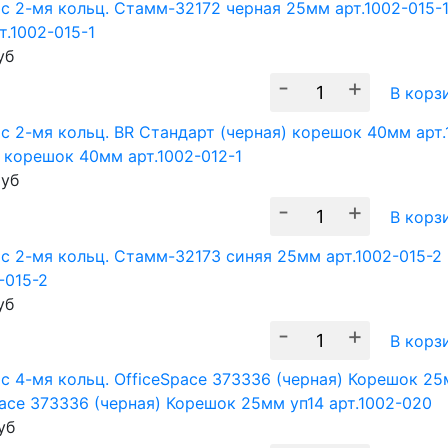
т.1002-015-1
уб
-
+
В корз
) корешок 40мм арт.1002-012-1
уб
-
+
В корз
-015-2
уб
-
+
В корз
pace 373336 (черная) Корешок 25мм уп14 арт.1002-020
уб