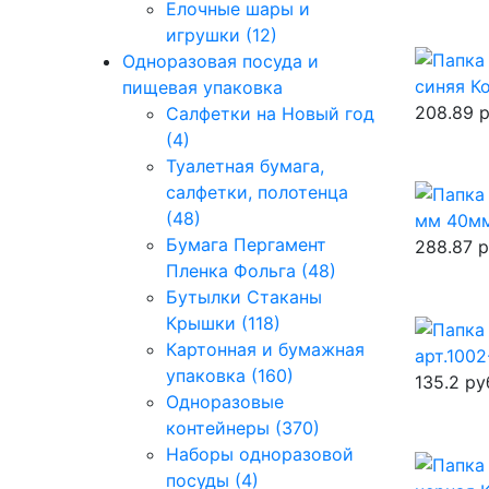
Елочные шары и
игрушки (12)
Одноразовая посуда и
синяя К
пищевая упаковка
208.89
р
Салфетки на Новый год
(4)
Туалетная бумага,
салфетки, полотенца
(48)
мм 40мм
Бумага Пергамент
288.87
р
Пленка Фольга (48)
Бутылки Стаканы
Крышки (118)
Картонная и бумажная
арт.1002
упаковка (160)
135.2
ру
Одноразовые
контейнеры (370)
Наборы одноразовой
посуды (4)