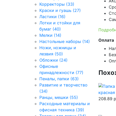
АКЦ
Корректоры (33)
Сро
Краски и гуашь (27)
Сто
Ластики (16)
Сам
Лотки и стойки для
бумаг (40)
Подробн
Мелки (14)
Оплата
Настольные наборы (14)
Ножи, ножницы и
Нал
лезвия (50)
Без
Обложки (24)
Опл
Офисные
Похо
принадлежности (77)
Пеналы, папки (63)
Развитие и творчество
(34)
красная
Ранцы, мешки (55)
208.89
р
Расходные материалы и
офисная техника (39)