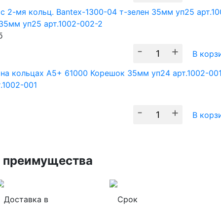
 35мм уп25 арт.1002-002-2
б
-
+
В корз
.1002-001
-
+
В корз
 преимущества