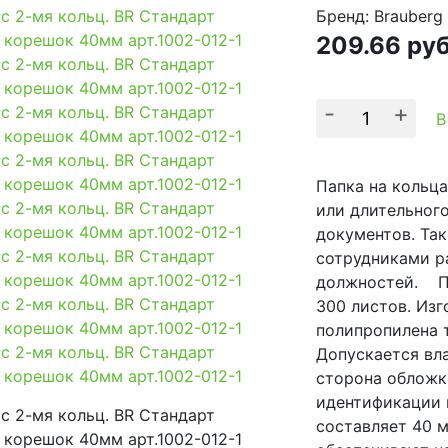
Бренд: Brauberg
209.66
ру
-
+
В
Папка на кольц
или длительног
документов. Та
сотрудниками р
должностей. Па
300 листов. Изг
полипропилена 
Допускается вл
сторона обложк
идентификации 
составляет 40 