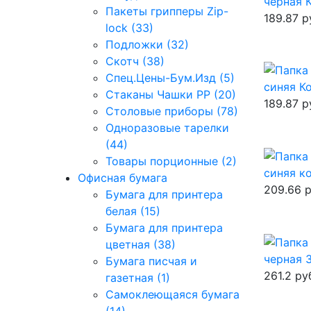
черная 
Пакеты грипперы Zip-
189.87
р
lock (33)
Подложки (32)
Скотч (38)
Спец.Цены-Бум.Изд (5)
синяя К
Стаканы Чашки РР (20)
189.87
р
Столовые приборы (78)
Одноразовые тарелки
(44)
Товары порционные (2)
синяя к
Офисная бумага
209.66
р
Бумага для принтера
белая (15)
Бумага для принтера
цветная (38)
черная 
Бумага писчая и
261.2
ру
газетная (1)
Самоклеющаяся бумага