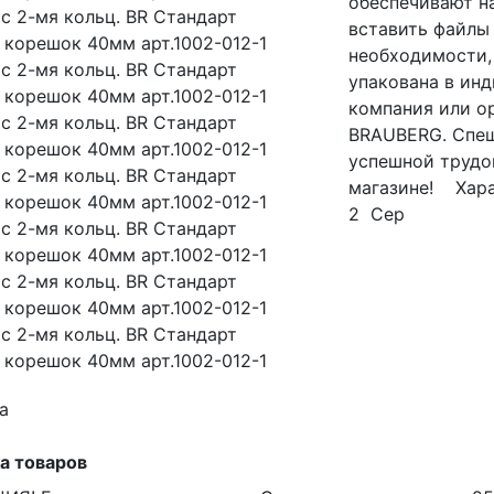
обеспечивают н
вставить файлы
необходимости, 
упакована в ин
компания или о
BRAUBERG. Спеш
успешной трудо
магазине! Хара
2 Сер
а
а товаров