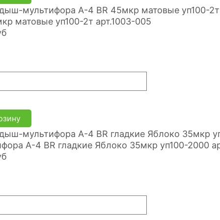
кр матовые уп100-2т арт.1003-005
уб
рзину
фора A-4 BR гладкие Яблоко 35мкр уп100-2000 ар
уб