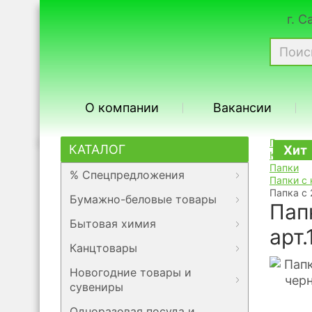
г. 
О компании
Вакансии
Главная
КАТАЛОГ
Хит
Каталог
Папки
% Спецпредложения
Папки с
Папка с 
Бумажно-беловые товары
Пап
Бытовая химия
арт
Канцтовары
Новогодние товары и
сувениры
Одноразовая посуда и