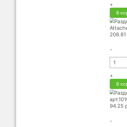
+
В ко
Attach
208.81
-
+
В ко
арт.10
94.25
-