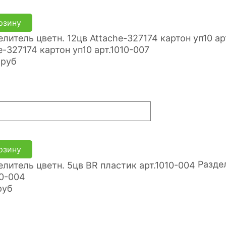
рзину
e-327174 картон уп10 арт.1010-007
руб
рзину
Разде
10-004
руб