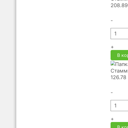
208.89
-
+
В ко
Стамм-
126.78
-
+
В ко