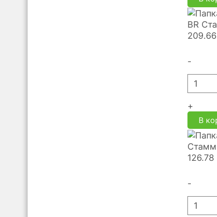
BR Ста
209.66
-
+
В ко
Стамм-
126.78
-