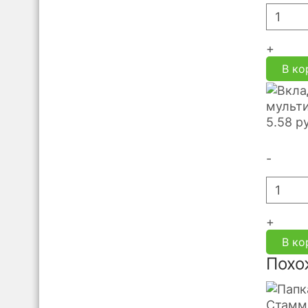
+
В ко
мульти
5.58
р
-
+
В ко
Похо
Стамм-