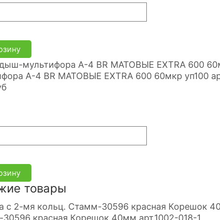
рзину
фора A-4 BR МАТОВЫЕ EXTRA 600 60мкр уп100 ар
уб
рзину
жие товары
30596 красная Корешок 40мм арт.1002-018-1