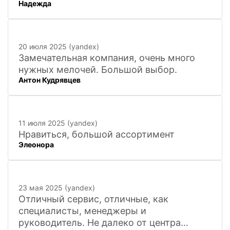
Надежда
покупкой и доставкой сувенирных
фигурок! Буду ждать новинок и покупать
в дальнейшем. Очень довольна покупкой
и доставкой!
20 июля 2025 (yandex)
Замечательная компания, очень много
нужных мелочей. Большой выбор.
Антон Кудрявцев
11 июля 2025 (yandex)
Нравиться, большой ассортимент
Элеонора
23 мая 2025 (yandex)
Отличный сервис, отличные, как
специалисты, менеджеры и
руководитель. Не далеко от центра