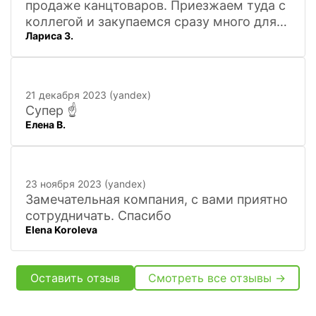
продаже канцтоваров. Приезжаем туда с
коллегой и закупаемся сразу много для
Лариса З.
офиса. Удобно. Есть практически всё, что
нужно, и по хорошим ценам. Вежливый
персонал, и с юмором))). Всё покажут,
расскажут. Других даже не хочется
21 декабря 2023 (yandex)
искать
Супер ☝️
Елена В.
23 ноября 2023 (yandex)
Замечательная компания, с вами приятно
сотрудничать. Спасибо
Elena Koroleva
Оставить отзыв
Смотреть все отзывы →