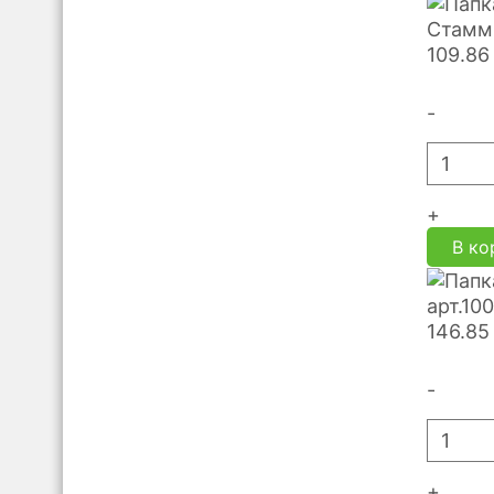
Стамм-
109.86
-
+
В ко
арт.10
146.85
-
+