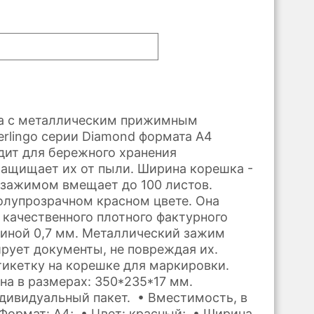
ка с металлическим прижимным
rlingo серии Diamond формата А4
дит для бережного хранения
защищает их от пыли. Ширина корешка -
с зажимом вмещает до 100 листов.
олупрозрачном красном цвете. Она
 качественного плотного фактурного
иной 0,7 мм. Металлический зажим
рует документы, не повреждая их.
тикетку на корешке для маркировки.
на в размерах: 350*235*17 мм.
ндивидуальный пакет. • Вместимость, в
 Формат: А4; • Цвет: красный; • Ширина