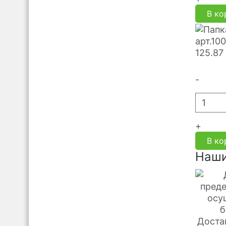
В ко
арт.10
125.87
-
+
В ко
Наши
Доста