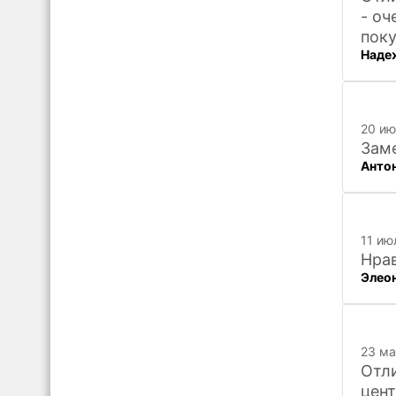
- оч
поку
Наде
20 ию
Заме
Анто
11 ию
Нра
Элео
23 ма
Отли
цент