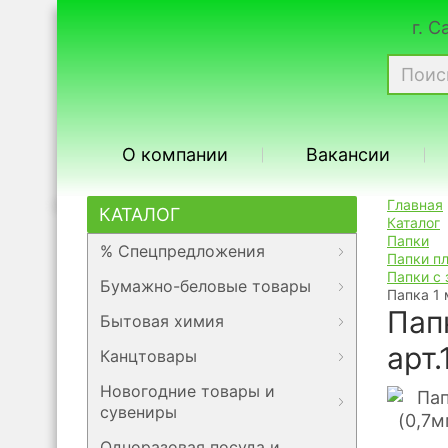
г. 
О компании
Вакансии
Главная
КАТАЛОГ
Каталог
Папки
% Спецпредложения
Папки п
Папки с
Бумажно-беловые товары
Папка 1 
Пап
Бытовая химия
арт
Канцтовары
Новогодние товары и
сувениры
Одноразовая посуда и