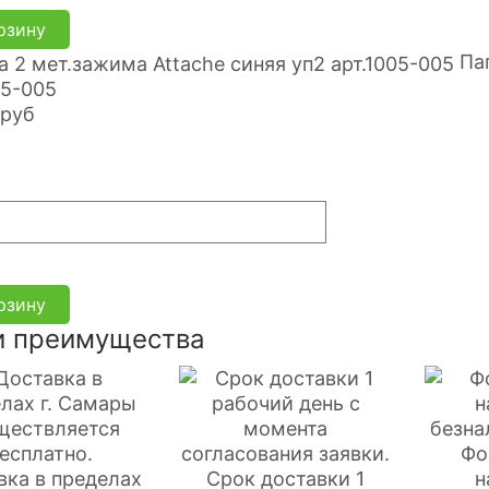
рзину
Па
05-005
руб
рзину
 преимущества
Фо
вка в пределах
Срок доставки 1
н