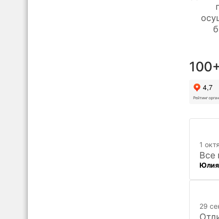
осу
б
100+
1 окт
Все 
Юлия
29 се
Отли