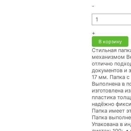
-
+
В корзину
Стильная пап
механизмом Be
отлично подхо
документов и 
17 мм. Папка 
Выполнена в п
изготовлена из
пластика толщ
надёжно фикси
Папка имеет э
Папка выполне
Упакована в и
листах: 100; •