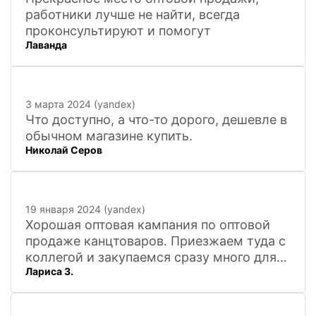
работники лучше не найти, всегда
проконсультируют и помогут
Лаванда
3 марта 2024 (yandex)
Что доступно, а что-то дорого, дешевле в
обычном магазине купить.
Николай Серов
19 января 2024 (yandex)
Хорошая оптовая кампания по оптовой
продаже канцтоваров. Приезжаем туда с
коллегой и закупаемся сразу много для
Лариса З.
офиса. Удобно. Есть практически всё, что
нужно, и по хорошим ценам. Вежливый
персонал, и с юмором))). Всё покажут,