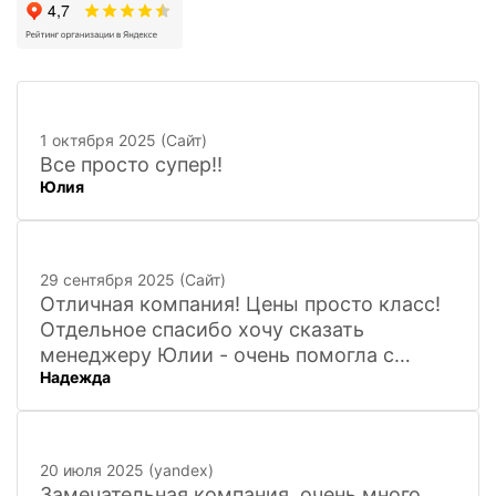
1 октября 2025 (Сайт)
Все просто супер!!
Юлия
29 сентября 2025 (Сайт)
Отличная компания! Цены просто класс!
Отдельное спасибо хочу сказать
менеджеру Юлии - очень помогла с
Надежда
покупкой и доставкой сувенирных
фигурок! Буду ждать новинок и покупать
в дальнейшем. Очень довольна покупкой
и доставкой!
20 июля 2025 (yandex)
Замечательная компания, очень много