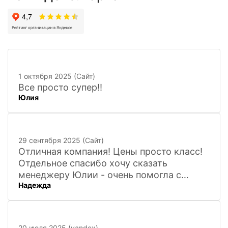
1 октября 2025 (Сайт)
Все просто супер!!
Юлия
29 сентября 2025 (Сайт)
Отличная компания! Цены просто класс!
Отдельное спасибо хочу сказать
менеджеру Юлии - очень помогла с
Надежда
покупкой и доставкой сувенирных
фигурок! Буду ждать новинок и покупать
в дальнейшем. Очень довольна покупкой
и доставкой!
20 июля 2025 (yandex)