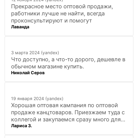
Прекрасное место оптовой продажи,
работники лучше не найти, всегда
проконсультируют и помогут
Лаванда
3 марта 2024 (yandex)
Что доступно, а что-то дорого, дешевле в
обычном магазине купить.
Николай Серов
19 января 2024 (yandex)
Хорошая оптовая кампания по оптовой
продаже канцтоваров. Приезжаем туда с
коллегой и закупаемся сразу много для
Лариса З.
офиса. Удобно. Есть практически всё, что
нужно, и по хорошим ценам. Вежливый