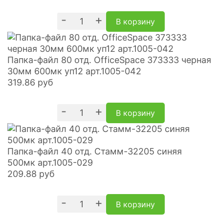
-
+
В корзину
Папка-файл 80 отд. OfficeSpace 373333 черная
30мм 600мк уп12 арт.1005-042
319.86
руб
-
+
В корзину
Папка-файл 40 отд. Стамм-32205 синяя
500мк арт.1005-029
209.88
руб
-
+
В корзину