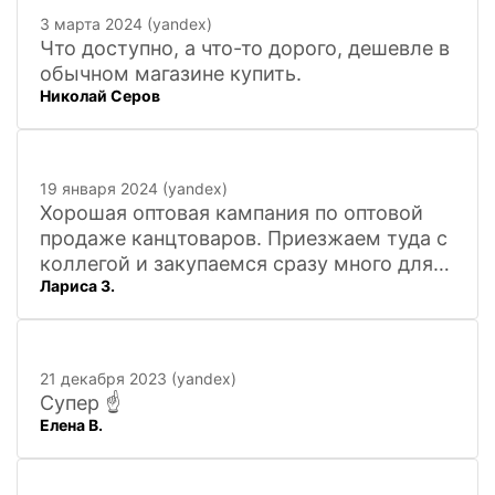
3 марта 2024 (yandex)
Что доступно, а что-то дорого, дешевле в
обычном магазине купить.
Николай Серов
19 января 2024 (yandex)
Хорошая оптовая кампания по оптовой
продаже канцтоваров. Приезжаем туда с
коллегой и закупаемся сразу много для
Лариса З.
офиса. Удобно. Есть практически всё, что
нужно, и по хорошим ценам. Вежливый
персонал, и с юмором))). Всё покажут,
расскажут. Других даже не хочется
21 декабря 2023 (yandex)
искать
Супер ☝️
Елена В.