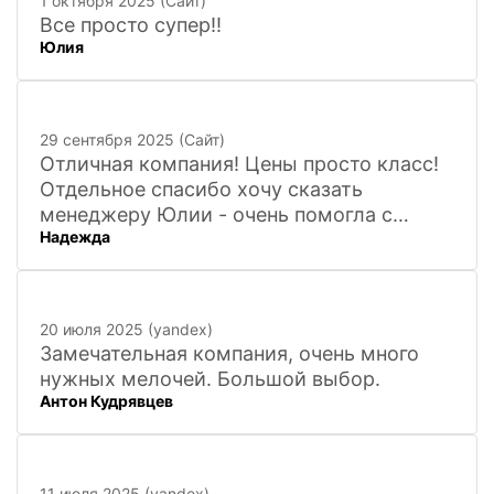
1 октября 2025 (Сайт)
Все просто супер!!
Юлия
29 сентября 2025 (Сайт)
Отличная компания! Цены просто класс!
Отдельное спасибо хочу сказать
менеджеру Юлии - очень помогла с
Надежда
покупкой и доставкой сувенирных
фигурок! Буду ждать новинок и покупать
в дальнейшем. Очень довольна покупкой
и доставкой!
20 июля 2025 (yandex)
Замечательная компания, очень много
нужных мелочей. Большой выбор.
Антон Кудрявцев
11 июля 2025 (yandex)