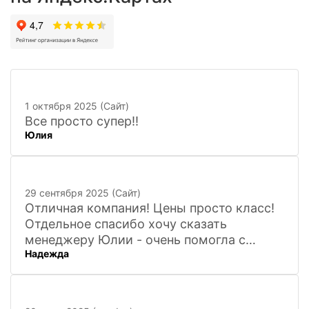
1 октября 2025 (Сайт)
Все просто супер!!
Юлия
29 сентября 2025 (Сайт)
Отличная компания! Цены просто класс!
Отдельное спасибо хочу сказать
менеджеру Юлии - очень помогла с
Надежда
покупкой и доставкой сувенирных
фигурок! Буду ждать новинок и покупать
в дальнейшем. Очень довольна покупкой
и доставкой!