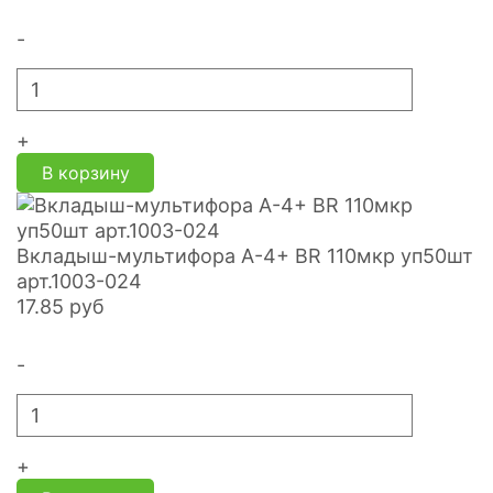
-
+
В корзину
Вкладыш-мультифора А-4+ BR 110мкр уп50шт
арт.1003-024
17.85
руб
-
+