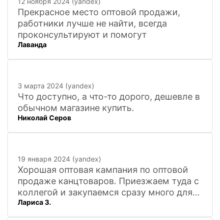
12 ноября 2024 (yandex)
Прекрасное место оптовой продажи,
работники лучше не найти, всегда
проконсультируют и помогут
Лаванда
3 марта 2024 (yandex)
Что доступно, а что-то дорого, дешевле в
обычном магазине купить.
Николай Серов
19 января 2024 (yandex)
Хорошая оптовая кампания по оптовой
продаже канцтоваров. Приезжаем туда с
коллегой и закупаемся сразу много для
Лариса З.
офиса. Удобно. Есть практически всё, что
нужно, и по хорошим ценам. Вежливый