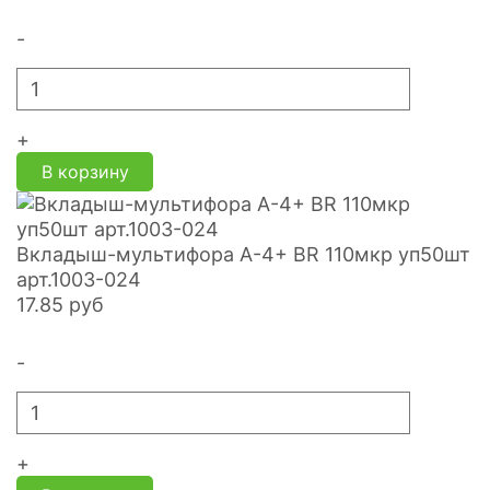
-
+
В корзину
Вкладыш-мультифора А-4+ BR 110мкр уп50шт
арт.1003-024
17.85
руб
-
+