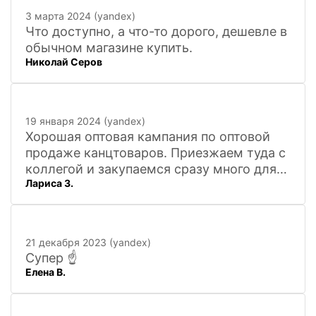
3 марта 2024 (yandex)
Что доступно, а что-то дорого, дешевле в
обычном магазине купить.
Николай Серов
19 января 2024 (yandex)
Хорошая оптовая кампания по оптовой
продаже канцтоваров. Приезжаем туда с
коллегой и закупаемся сразу много для
Лариса З.
офиса. Удобно. Есть практически всё, что
нужно, и по хорошим ценам. Вежливый
персонал, и с юмором))). Всё покажут,
расскажут. Других даже не хочется
21 декабря 2023 (yandex)
искать
Супер ☝️
Елена В.