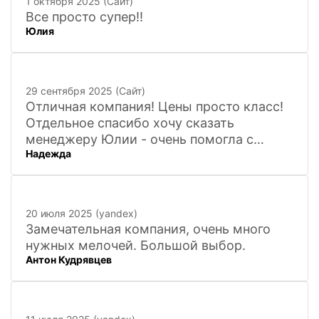
1 октября 2025 (Сайт)
Все просто супер!!
Юлия
29 сентября 2025 (Сайт)
Отличная компания! Цены просто класс!
Отдельное спасибо хочу сказать
менеджеру Юлии - очень помогла с
Надежда
покупкой и доставкой сувенирных
фигурок! Буду ждать новинок и покупать
в дальнейшем. Очень довольна покупкой
и доставкой!
20 июля 2025 (yandex)
Замечательная компания, очень много
нужных мелочей. Большой выбор.
Антон Кудрявцев