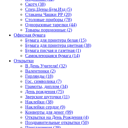
Скотч (38)
Спец.Цены-Бум.Изд (5)
Стаканы Чашки РР (20)
Столовые приборы (78)
Одноразовые тарелки (44)
Товары порционные (2)
Офисная бумага
Бумага для принтера белая (15)
Бумага для принтера цветная (38)
Бумага писчая и газетная (1)
Самоклеющаяся бумага (14)
Открытки
В День Учителя! (32)
Валентинки (2)
Гирлянды (18)
Гос. символика (7)
Грамоты, диплом (34)
День рождения (75)
Зверские шуточки (11)
Наклейки (38)
Наклейки сердце (9)
Конверты для денег (99)
Открытки на День Рождения (4)
Поздравительные открытки (50)
Приглашения (29)