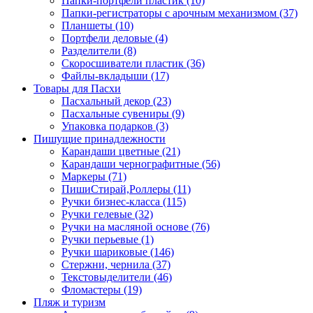
Папки-портфели пластик (10)
Папки-регистраторы с арочным механизмом (37)
Планшеты (10)
Портфели деловые (4)
Разделители (8)
Скоросшиватели пластик (36)
Файлы-вкладыши (17)
Товары для Пасхи
Пасхальный декор (23)
Пасхальные сувениры (9)
Упаковка подарков (3)
Пишущие принадлежности
Карандаши цветные (21)
Карандаши чернографитные (56)
Маркеры (71)
ПишиСтирай,Роллеры (11)
Ручки бизнес-класса (115)
Ручки гелевые (32)
Ручки на масляной основе (76)
Ручки перьевые (1)
Ручки шариковые (146)
Стержни, чернила (37)
Текстовыделители (46)
Фломастеры (19)
Пляж и туризм