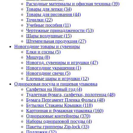
Расходные материалы и офисная техника (39)
Товары для лепки (34)
Товары для рисования (44)
Точилки (22)
Учебные пособия (11)
Чертежные принадлжености (53)
Шары воздушные (15)
Штемпельная продукция (27)
Новогодние товары и сувениры
Елки и сосны (5)
Мишура (8)
Новогод. сувениры и игрушки (47)
Новогодние украшения (1)
Новогодние свечи (5)
Елочные шары и игрушки (12)
Одноразовая посуда и пищевая упаковка
Салфетки на Новый год (4)
Туалетная бумага, салфетки, полотенца (48)
Бумага Пергамент Пленка Фольга (48)
Бутылки Стаканы Крышки (118)
Картонная и бумажная упаковка (160)
Одноразовые контейнеры (370)
Наборы одноразовой посуды (4)
Пакеты грипперы Zip-lock (33)
Подложки (32)