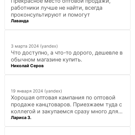
Прекрасное место оптовой продажи,
работники лучше не найти, всегда
проконсультируют и помогут
Лаванда
3 марта 2024 (yandex)
Что доступно, а что-то дорого, дешевле в
обычном магазине купить.
Николай Серов
19 января 2024 (yandex)
Хорошая оптовая кампания по оптовой
продаже канцтоваров. Приезжаем туда с
коллегой и закупаемся сразу много для
Лариса З.
офиса. Удобно. Есть практически всё, что
нужно, и по хорошим ценам. Вежливый
персонал, и с юмором))). Всё покажут,