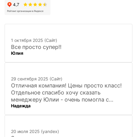
1 октября 2025 (Сайт)
Все просто супер!!
Юлия
29 сентября 2025 (Сайт)
Отличная компания! Цены просто класс!
Отдельное спасибо хочу сказать
менеджеру Юлии - очень помогла с
Надежда
покупкой и доставкой сувенирных
фигурок! Буду ждать новинок и покупать
в дальнейшем. Очень довольна покупкой
и доставкой!
20 июля 2025 (yandex)