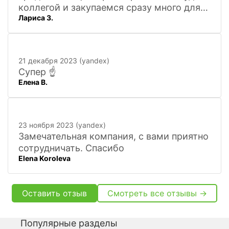
коллегой и закупаемся сразу много для
Лариса З.
офиса. Удобно. Есть практически всё, что
нужно, и по хорошим ценам. Вежливый
персонал, и с юмором))). Всё покажут,
расскажут. Других даже не хочется
21 декабря 2023 (yandex)
искать
Супер ☝️
Елена В.
23 ноября 2023 (yandex)
Замечательная компания, с вами приятно
сотрудничать. Спасибо
Elena Koroleva
Оставить отзыв
Смотреть все отзывы →
Популярные разделы