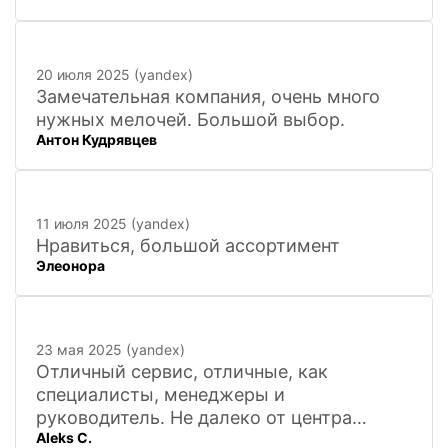
фигурок! Буду ждать новинок и покупать
в дальнейшем. Очень довольна покупкой
и доставкой!
20 июля 2025 (yandex)
Замечательная компания, очень много
нужных мелочей. Большой выбор.
Антон Кудрявцев
11 июля 2025 (yandex)
Нравиться, большой ассортимент
Элеонора
23 мая 2025 (yandex)
Отличный сервис, отличные, как
специалисты, менеджеры и
руководитель. Не далеко от центра
Aleks C.
города, 20 минут