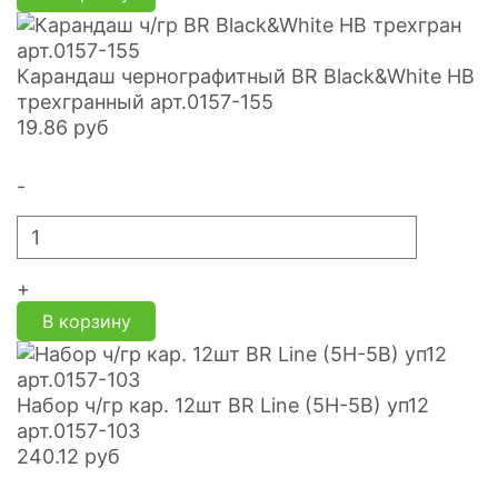
Карандаш чернографитный BR Black&White HB
трехгранный арт.0157-155
19.86
руб
-
+
В корзину
Набор ч/гр кар. 12шт BR Line (5H-5B) уп12
арт.0157-103
240.12
руб