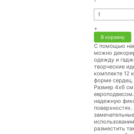
-
+
В корзину
С помощью на
можно декорир
одежду и гадж
творческие ид
комплекте 12 
форме сердец. 
Размер 4х6 см.
европодвесом.
надежную фик
поверхностя
замечательные
использовании
разместить там