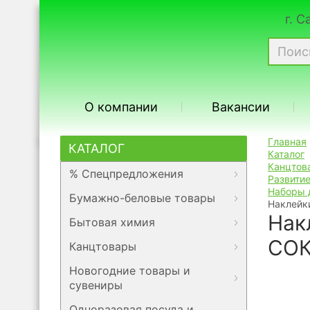
г. 
О компании
Вакансии
Главная
КАТАЛОГ
Каталог
Канцтов
% Спецпредложения
Развитие
Наборы 
Бумажно-беловые товары
Наклейк
Нак
Бытовая химия
СОК
Канцтовары
Новогодние товары и
сувениры
Одноразовая посуда и