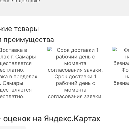
обнее о доставке
жие товары
 преимущества
Фо
вка в пределах
Срок доставки 1
н
г. Самары
рабочий день с
безна
ществляется
момента
есплатно.
согласования заявки.
 оценок на Яндекс.Картах