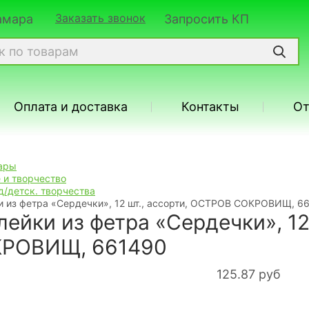
Заказать звонок
Самара
Запросить КП
Оплата и доставка
Контакты
О
ары
 и творчество
д/детск. творчества
и из фетра «Сердечки», 12 шт., ассорти, ОСТРОВ СОКРОВИЩ, 6
лейки из фетра «Сердечки», 12
РОВИЩ, 661490
125.87
руб