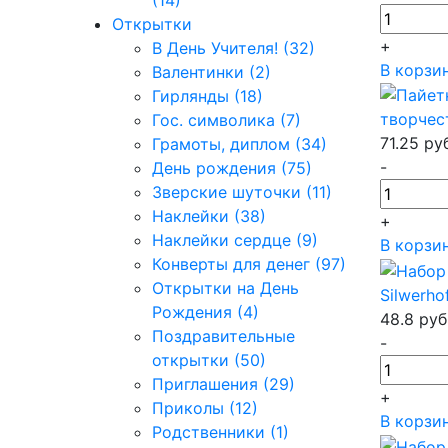
(14)
Открытки
+
В День Учителя! (32)
В корзи
Валентинки (2)
Гирлянды (18)
творчес
Гос. символика (7)
71.25
ру
Грамоты, диплом (34)
-
День рождения (75)
Зверские шуточки (11)
Наклейки (38)
+
Наклейки сердце (9)
В корзи
Конверты для денег (97)
Открытки на День
Silwerh
Рождения (4)
48.8
руб
Поздравительные
-
открытки (50)
Приглашения (29)
+
Приколы (12)
В корзи
Родственники (1)