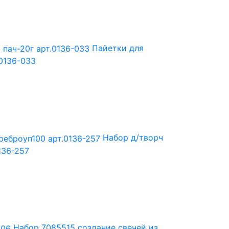
Пайетки для
.0136-033
Набор д/творч
136-257
Набор 7085515 создание свечей из