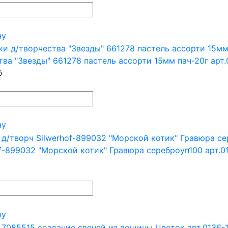
ну
тва "Звезды" 661278 пастель ассорти 15мм пач-20г арт
б
ну
of-899032 "Морской котик" Гравюра сереброуп100 арт.0
ну