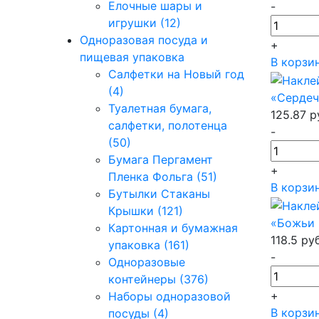
Елочные шары и
-
игрушки (12)
Одноразовая посуда и
+
пищевая упаковка
В корзи
Салфетки на Новый год
(4)
«Сердеч
Туалетная бумага,
125.87
р
салфетки, полотенца
-
(50)
Бумага Пергамент
+
Пленка Фольга (51)
В корзи
Бутылки Стаканы
Крышки (121)
«Божьи 
Картонная и бумажная
118.5
ру
упаковка (161)
-
Одноразовые
контейнеры (376)
+
Наборы одноразовой
В корзи
посуды (4)