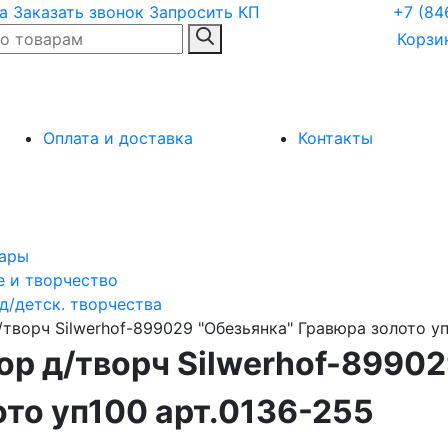
а
Заказать звонок
Запросить КП
+7 (84
Корзи
Оплата и доставка
Контакты
ары
е и творчество
д/детск. творчества
/творч Silwerhof-899029 "Обезьянка" Гравюра золото уп
ор д/творч Silwerhof-8990
ото уп100 арт.0136-255