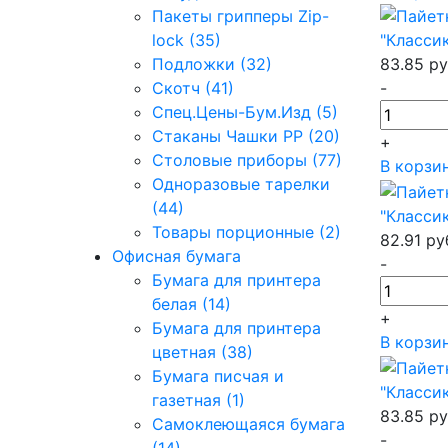
Пакеты грипперы Zip-
lock (35)
"Класси
Подложки (32)
83.85
ру
Скотч (41)
-
Спец.Цены-Бум.Изд (5)
Стаканы Чашки РР (20)
+
Столовые приборы (77)
В корзи
Одноразовые тарелки
(44)
"Класси
Товары порционные (2)
82.91
ру
Офисная бумага
-
Бумага для принтера
белая (14)
+
Бумага для принтера
В корзи
цветная (38)
Бумага писчая и
"Класси
газетная (1)
83.85
ру
Самоклеющаяся бумага
-