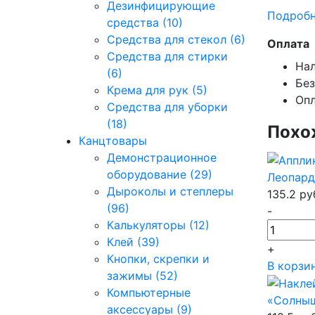
Дезинфицирующие
Подробн
средства (10)
Средства для стекол (6)
Оплата
Средства для стирки
Нал
(6)
Без
Крема для рук (5)
Опл
Средства для уборки
(18)
Похо
Канцтовары
Демонстрационное
оборудование (29)
Леопард
Дыроколы и степлеры
135.2
ру
(96)
-
Калькуляторы (12)
Клей (39)
+
Кнопки, скрепки и
В корзи
зажимы (52)
Компьютерные
«Солныш
аксессуары (9)