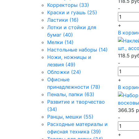
118.5
ру
Корректоры (33)
-
Краски и гуашь (25)
Ластики (16)
+
Лотки и стойки для
В корзи
бумаг (40)
Мелки (14)
шт., ас
Настольные наборы (14)
118.5
ру
Ножи, ножницы и
-
лезвия (49)
Обложки (24)
Офисные
+
принадлежности (78)
В корзи
Пеналы, папки (63)
Развитие и творчество
восковы
(34)
366.35
р
Ранцы, мешки (55)
-
Расходные материалы и
офисная техника (39)
+