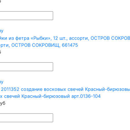
б
ну
сорти, ОСТРОВ СОКРОВИЩ, 661475
б
ну
х свечей Красный-бирюзовый арт.0136-104
уб