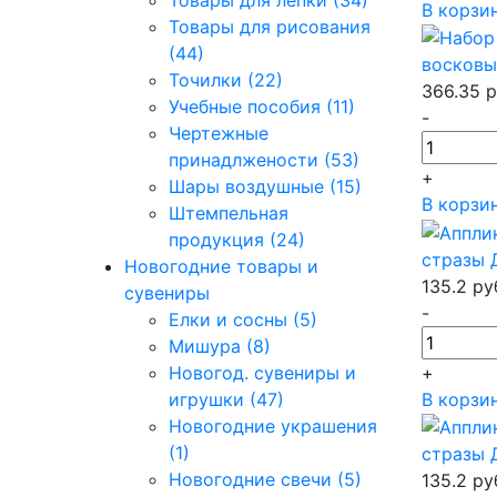
Товары для лепки (34)
В корзи
Товары для рисования
(44)
восковы
Точилки (22)
366.35
р
Учебные пособия (11)
-
Чертежные
принадлжености (53)
+
Шары воздушные (15)
В корзи
Штемпельная
продукция (24)
стразы 
Новогодние товары и
135.2
ру
сувениры
-
Елки и сосны (5)
Мишура (8)
+
Новогод. сувениры и
В корзи
игрушки (47)
Новогодние украшения
(1)
стразы 
Новогодние свечи (5)
135.2
ру