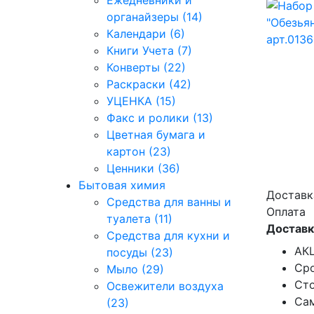
Ежедневники и
органайзеры (14)
Календари (6)
Книги Учета (7)
Конверты (22)
Раскраски (42)
УЦЕНКА (15)
Факс и ролики (13)
Цветная бумага и
картон (23)
Ценники (36)
Бытовая химия
Доставк
Средства для ванны и
Оплата
туалета (11)
Доставк
Средства для кухни и
АКЦ
посуды (23)
Сро
Мыло (29)
Сто
Освежители воздуха
Сам
(23)