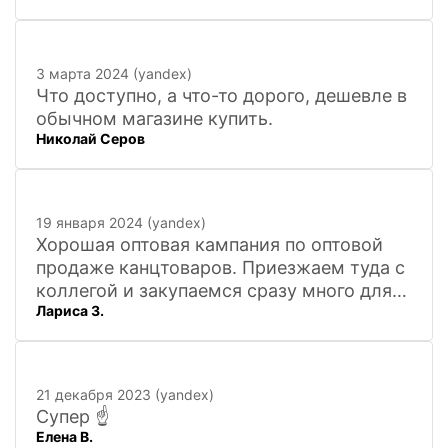
3 марта 2024 (yandex)
Что доступно, а что-то дорого, дешевле в
обычном магазине купить.
Николай Серов
19 января 2024 (yandex)
Хорошая оптовая кампания по оптовой
продаже канцтоваров. Приезжаем туда с
коллегой и закупаемся сразу много для
Лариса З.
офиса. Удобно. Есть практически всё, что
нужно, и по хорошим ценам. Вежливый
персонал, и с юмором))). Всё покажут,
расскажут. Других даже не хочется
21 декабря 2023 (yandex)
искать
Супер ☝️
Елена В.