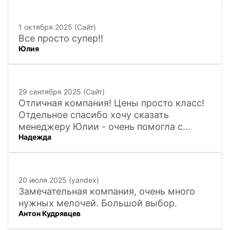
1 октября 2025 (Сайт)
Все просто супер!!
Юлия
29 сентября 2025 (Сайт)
Отличная компания! Цены просто класс!
Отдельное спасибо хочу сказать
менеджеру Юлии - очень помогла с
Надежда
покупкой и доставкой сувенирных
фигурок! Буду ждать новинок и покупать
в дальнейшем. Очень довольна покупкой
и доставкой!
20 июля 2025 (yandex)
Замечательная компания, очень много
нужных мелочей. Большой выбор.
Антон Кудрявцев