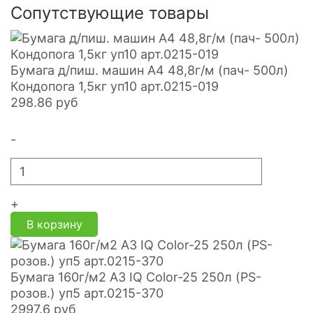
Сопутствующие товары
Бумага д/пиш. машин А4 48,8г/м (пач- 500л)
Кондопога 1,5кг уп10 арт.0215-019
298.86
руб
-
+
В корзину
Бумага 160г/м2 А3 IQ Color-25 250л (PS-
розов.) уп5 арт.0215-370
2997.6
руб