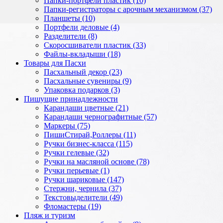
Папки-портфели пластик (10)
Папки-регистраторы с арочным механизмом (37)
Планшеты (10)
Портфели деловые (4)
Разделители (8)
Скоросшиватели пластик (33)
Файлы-вкладыши (18)
Товары для Пасхи
Пасхальный декор (23)
Пасхальные сувениры (9)
Упаковка подарков (3)
Пишущие принадлежности
Карандаши цветные (21)
Карандаши чернографитные (57)
Маркеры (75)
ПишиСтирай,Роллеры (11)
Ручки бизнес-класса (115)
Ручки гелевые (32)
Ручки на масляной основе (78)
Ручки перьевые (1)
Ручки шариковые (147)
Стержни, чернила (37)
Текстовыделители (49)
Фломастеры (19)
Пляж и туризм