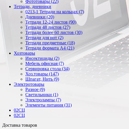
Фототовары (22)
Тетради, дневники
0213-1 Тетради на кольцах (7)
Дневники (20)
Тетради 12-24 листов (90)
Тетради 48 листов (27)
Тетради более 60 листов (30)
Тетради для нот (2)
Тетради предметные (18)
Тетради формата А4 (21)
Хозтовары
Инсектициды (2)
Мебель офисная (7)
Сервировка стола (34)
Хоз.товары (147)
Шпагат, Нить (9)
Электротовары
Разное (9)
Светильники (1)
Электролампы (7)
Элементы питания (31)
02СЦ
02СЦ
Доставка товаров