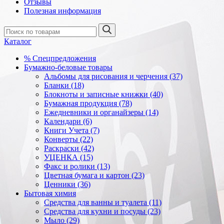
Отзывы
Полезная информация
Каталог
% Спецпредложения
Бумажно-беловые товары
Альбомы для рисования и черчения (37)
Бланки (18)
Блокноты и записные книжки (40)
Бумажная продукция (78)
Ежедневники и органайзеры (14)
Календари (6)
Книги Учета (7)
Конверты (22)
Раскраски (42)
УЦЕНКА (15)
Факс и ролики (13)
Цветная бумага и картон (23)
Ценники (36)
Бытовая химия
Средства для ванны и туалета (11)
Средства для кухни и посуды (23)
Мыло (29)