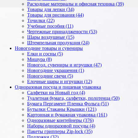
Расходные материалы и офисная техника (39)
Товары для лепки (34)
Товары для рисования (44)
Точилки (22)
Учебные пособия (11)
Чертежные принадлжености (53)
Шары воздушные (15)
Штемпельная продукция (24)
Новогодние товары и сувениры
Елки и сосны (5)
Мишура (8)
Новогод. сувениры и игрушки (47)
Новогодние украшения (1)
Новогодние свечи (5)
Елочные шары и игрушки (12)
Одноразовая посуда и пищевая упаковка
Салфетки на Новый год (4)
Туалетная бумага, салфетки, полотенца (50)
Бумага Пергамент Пленка Фольга (51)
Бутылки Стаканы Крышки (121)
Картонная и бумажная упаковка (161)
Одноразовые контейнеры (376)
Наборы одноразовой посуды (4)
Пакеты грипперы Zip-lock (35)
Подложки (32)