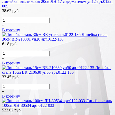
Линейка пластиковая 20см ЛН-17 с держателем уп12 арт.0122-
005
38.62
руб
-
+
В корзину
Линейка сталь
30см BR-210381 уп20 арт.0122-136
61.8
руб
-
+
В корзину
Линейка
сталь 15см BR-210630 уп50 арт.0122-135
33.45
руб
-
+
В корзину
Линейка сталь
100см ЛН-30534 арт.0122-033
523.62
руб
-