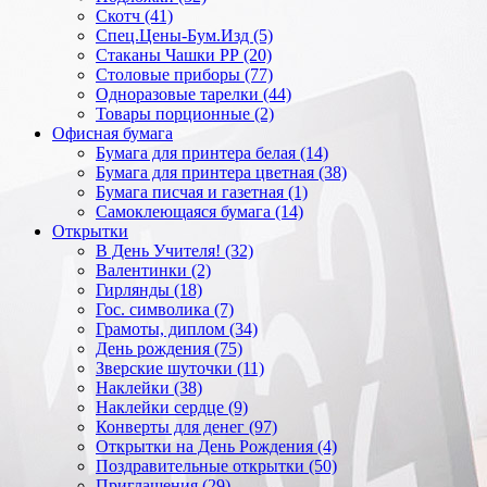
Скотч (41)
Спец.Цены-Бум.Изд (5)
Стаканы Чашки РР (20)
Столовые приборы (77)
Одноразовые тарелки (44)
Товары порционные (2)
Офисная бумага
Бумага для принтера белая (14)
Бумага для принтера цветная (38)
Бумага писчая и газетная (1)
Самоклеющаяся бумага (14)
Открытки
В День Учителя! (32)
Валентинки (2)
Гирлянды (18)
Гос. символика (7)
Грамоты, диплом (34)
День рождения (75)
Зверские шуточки (11)
Наклейки (38)
Наклейки сердце (9)
Конверты для денег (97)
Открытки на День Рождения (4)
Поздравительные открытки (50)
Приглашения (29)