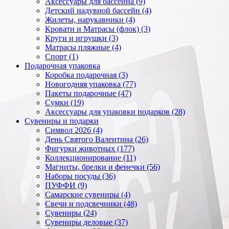
Аксессуары для бассейна (9)
Детский надувной бассейн (4)
Жилеты, нарукавники (4)
Кровати и Матрасы (флок) (3)
Круги и игрушки (3)
Матрасы пляжные (4)
Спорт (1)
Подарочная упаковка
Коробка подарочная (3)
Новогодняя упаковка (77)
Пакеты подарочные (47)
Сумки (19)
Аксессуары для упаковки подарков (28)
Сувениры и подарки
Символ 2026 (4)
День Святого Валентина (26)
Фигурки животных (177)
Коллекционирование (11)
Магниты, брелки и фенечки (56)
Наборы посуды (36)
ПУФФИ (9)
Самарские сувениры (4)
Свечи и подсвечники (48)
Сувениры (24)
Сувениры деловые (37)