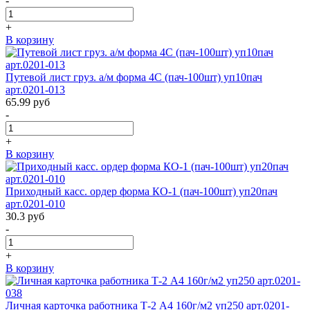
-
+
В корзину
Путевой лист груз. а/м форма 4С (пач-100шт) уп10пач
арт.0201-013
65.99
руб
-
+
В корзину
Приходный касс. ордер форма КО-1 (пач-100шт) уп20пач
арт.0201-010
30.3
руб
-
+
В корзину
Личная карточка работника Т-2 А4 160г/м2 уп250 арт.0201-