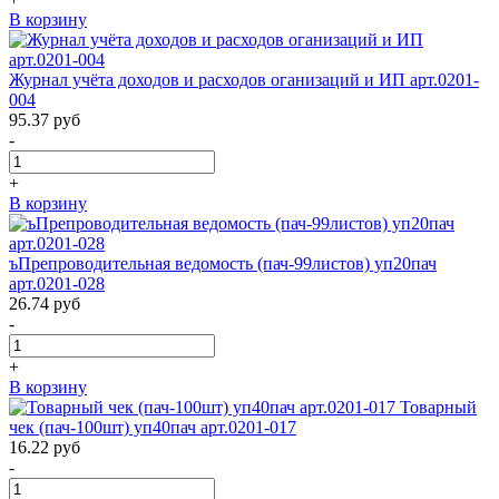
В корзину
Журнал учёта доходов и расходов оганизаций и ИП арт.0201-
004
95.37
руб
-
+
В корзину
ъПрепроводительная ведомость (пач-99листов) уп20пач
арт.0201-028
26.74
руб
-
+
В корзину
Товарный
чек (пач-100шт) уп40пач арт.0201-017
16.22
руб
-