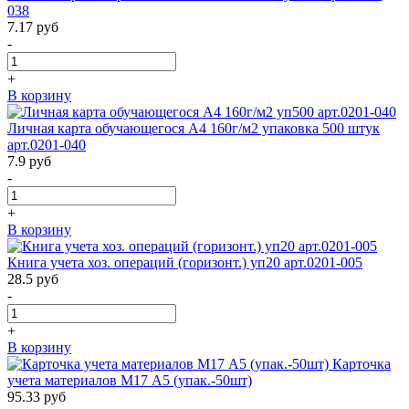
038
7.17
руб
-
+
В корзину
Личная карта обучающегося А4 160г/м2 упаковка 500 штук
арт.0201-040
7.9
руб
-
+
В корзину
Книга учета хоз. операций (горизонт.) уп20 арт.0201-005
28.5
руб
-
+
В корзину
Карточка
учета материалов М17 А5 (упак.-50шт)
95.33
руб