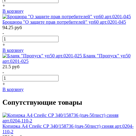
+
В корзину
Брошюра "О защите прав потребителей" уп60 арт.0201-045
94.25
руб
-
+
В корзину
Бланк "Пропуск" уп50
арт.0201-025
21.5
руб
-
+
В корзину
Сопутствующие товары
Копирка А4 Спейс СР 340/158736 (пач-50лист) синяя арт.0204-
110-2