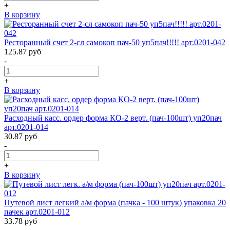
+
В корзину
Ресторанный счет 2-сл самокоп пач-50 уп5пач!!!!! арт.0201-042
125.87
руб
-
+
В корзину
Расходный касс. ордер форма КО-2 верт. (пач-100шт) уп20пач
арт.0201-014
30.87
руб
-
+
В корзину
Путевой лист легкий а/м форма (пачка - 100 штук) упаковка 20
пачек арт.0201-012
33.78
руб