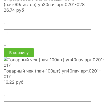
(пач-99листов) уп20пач арт.0201-028
26.74
руб
-
+
В корзину
Товарный чек (пач-100шт) уп40пач арт.0201-
017
16.22
руб
-