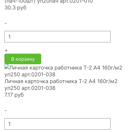
(пач-100шт) уп20пач арт.0201-010
30.3
руб
-
+
В корзину
Личная карточка работника Т-2 А4 160г/м2
уп250 арт.0201-038
7.17
руб
-