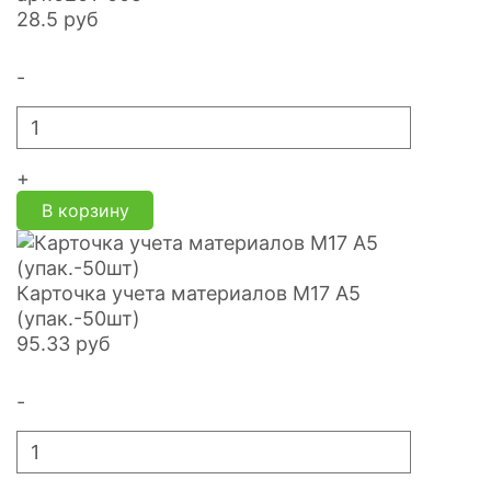
28.5
руб
-
+
В корзину
Карточка учета материалов М17 А5
(упак.-50шт)
95.33
руб
-