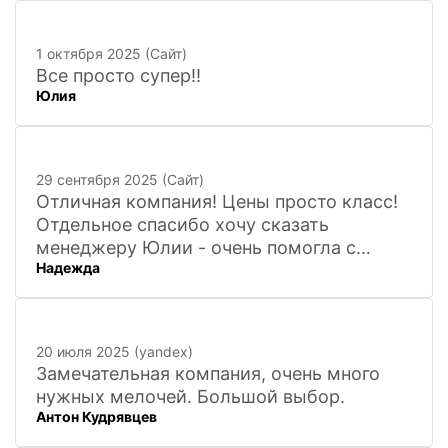
1 октября 2025 (Сайт)
Все просто супер!!
Юлия
29 сентября 2025 (Сайт)
Отличная компания! Цены просто класс!
Отдельное спасибо хочу сказать
менеджеру Юлии - очень помогла с
Надежда
покупкой и доставкой сувенирных
фигурок! Буду ждать новинок и покупать
в дальнейшем. Очень довольна покупкой
и доставкой!
20 июля 2025 (yandex)
Замечательная компания, очень много
нужных мелочей. Большой выбор.
Антон Кудрявцев