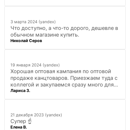
3 марта 2024 (yandex)
Что доступно, а что-то дорого, дешевле в
обычном магазине купить.
Николай Серов
19 января 2024 (yandex)
Хорошая оптовая кампания по оптовой
продаже канцтоваров. Приезжаем туда с
коллегой и закупаемся сразу много для
Лариса З.
офиса. Удобно. Есть практически всё, что
нужно, и по хорошим ценам. Вежливый
персонал, и с юмором))). Всё покажут,
расскажут. Других даже не хочется
21 декабря 2023 (yandex)
искать
Супер ☝️
Елена В.