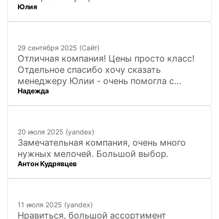
Юлия
29 сентября 2025 (Сайт)
Отличная компания! Цены просто класс!
Отдельное спасибо хочу сказать
менеджеру Юлии - очень помогла с
Надежда
покупкой и доставкой сувенирных
фигурок! Буду ждать новинок и покупать
в дальнейшем. Очень довольна покупкой
и доставкой!
20 июля 2025 (yandex)
Замечательная компания, очень много
нужных мелочей. Большой выбор.
Антон Кудрявцев
11 июля 2025 (yandex)
Нравиться, большой ассортимент