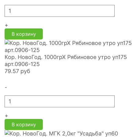
+
В корзину
Кор. НовоГод. 1000грХ Рябиновое утро уп175
арт.0906-125
79.57
руб
-
+
В корзину