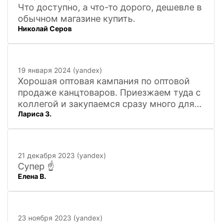
Что доступно, а что-то дорого, дешевле в
обычном магазине купить.
Николай Серов
19 января 2024 (yandex)
Хорошая оптовая кампания по оптовой
продаже канцтоваров. Приезжаем туда с
коллегой и закупаемся сразу много для
Лариса З.
офиса. Удобно. Есть практически всё, что
нужно, и по хорошим ценам. Вежливый
персонал, и с юмором))). Всё покажут,
расскажут. Других даже не хочется
21 декабря 2023 (yandex)
искать
Супер ☝️
Елена В.
23 ноября 2023 (yandex)