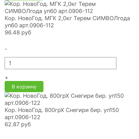
Кор. НовоГод. МГК 2,0кг Терем СИМВОЛгода
уп60 арт.0906-112
96.48
руб
-
+
В корзину
Кор. НовоГод. 800грХ Снегири бир. уп150
арт.0906-122
62.87
руб