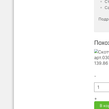
Ст
Са
Подр
Похо
арт.03
139.86
-
+
В ко