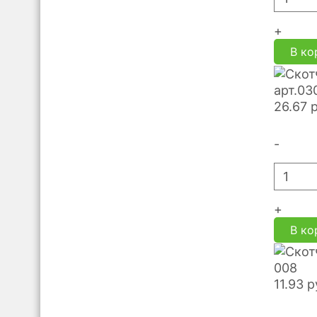
+
В ко
арт.03
26.67
-
+
В ко
008
11.93
р