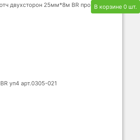
отч двухсторон 25мм*8м BR прозр.
В корзине 0 шт.
BR уп4 арт.0305-021