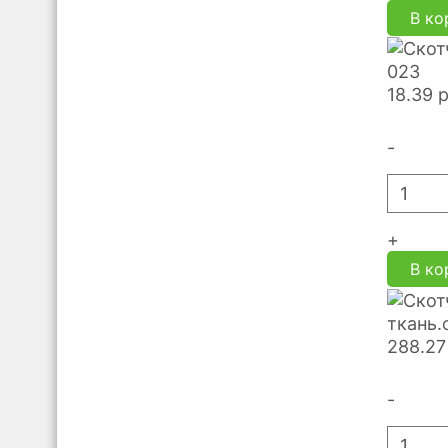
В ко
023
18.39
-
+
В ко
ткань.
288.27
-