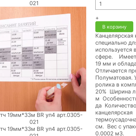
+
В корзину
Канцелярская 
специально дл
используется 
сфере. Имеет 
19 мм и облад
Отличается пр
Полуматовая. 
ролика в ком
20% Ширина ле
м Особенности
да Количество
канцелярская 
термоусадочная
см. Вес с упак
0.0002 м3.