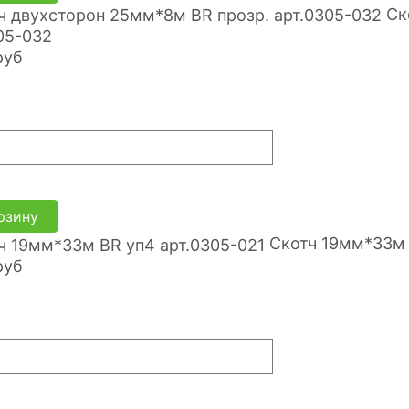
Ск
05-032
руб
рзину
Скотч 19мм*33м 
руб