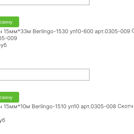
рзину
05-009
руб
рзину
Скотч
уб