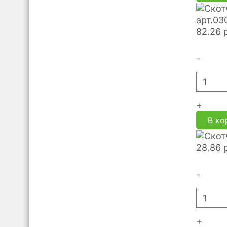
арт.03
82.26
-
+
В ко
28.86
-
+