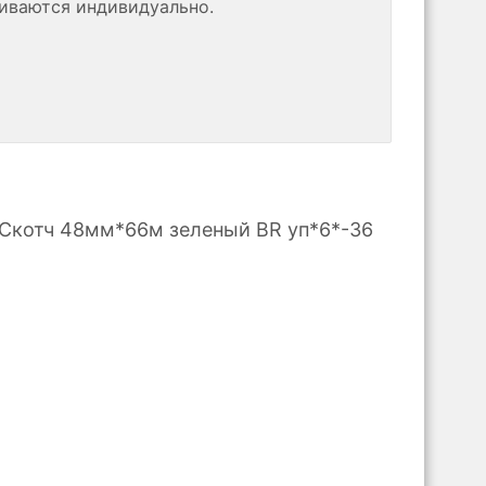
риваются индивидуально.
Скотч 48мм*66м зеленый BR уп*6*-36