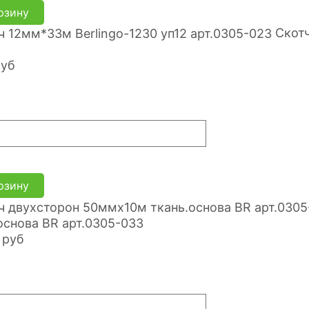
рзину
Скотч
руб
рзину
основа BR арт.0305-033
руб