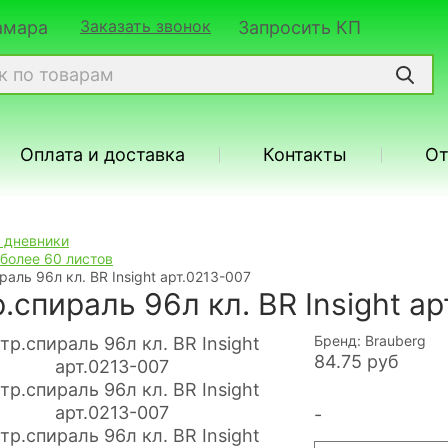
Заказать звонок
Самара
Запросить КП
Оплата и доставка
Контакты
О
, дневники
более 60 листов
раль 96л кл. BR Insight арт.0213-007
.спираль 96л кл. BR Insight а
Бренд: Brauberg
84.75
руб
-