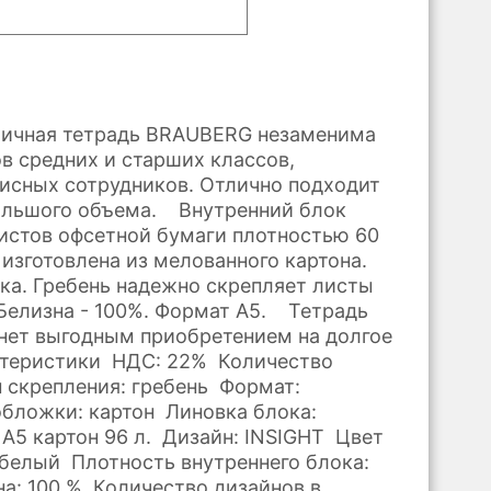
тичная тетрадь BRAUBERG незаменима
в средних и старших классов,
фисных сотрудников. Отлично подходит
ольшого объема. Внутренний блок
истов офсетной бумаги плотностью 60
изготовлена из мелованного картона.
тка. Гребень надежно скрепляет листы
Белизна - 100%. Формат А5. Тетрадь
ет выгодным приобретением на долгое
теристики НДС: 22% Количество
п скрепления: гребень Формат:
бложки: картон Линовка блока:
 А5 картон 96 л. Дизайн: INSIGHT Цвет
 белый Плотность внутреннего блока:
на: 100 % Количество дизайнов в