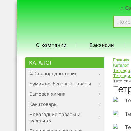
г. 
О компании
Вакансии
Главная
КАТАЛОГ
Каталог
Тетради
% Спецпредложения
Тетради 
Тетр.спи
Бумажно-беловые товары
Тетр
Бытовая химия
Канцтовары
Новогодние товары и
сувениры
Одноразовая посуда и