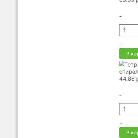
-
+
В ко
спирал
44.88
-
+
В ко