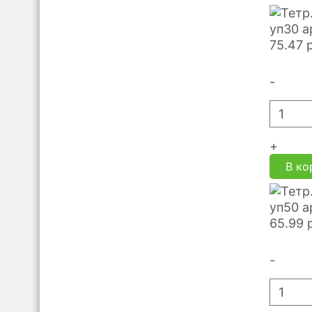
уп30 а
75.47
-
+
В ко
уп50 а
65.99
-