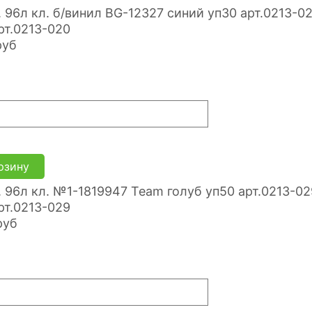
рт.0213-020
руб
рзину
рт.0213-029
руб