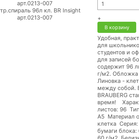
+
В корзину
Удобная, прак
для школьнико
студентов и о
для записей б
содержит 96 л
г/м2. Обложка 
Линовка - кле
между собой. 
BRAUBERG стан
время! Харак
листов: 96 Ти
А5 Материал о
клетка Серия:
бумаги блока:
60 г/м2 Белиз