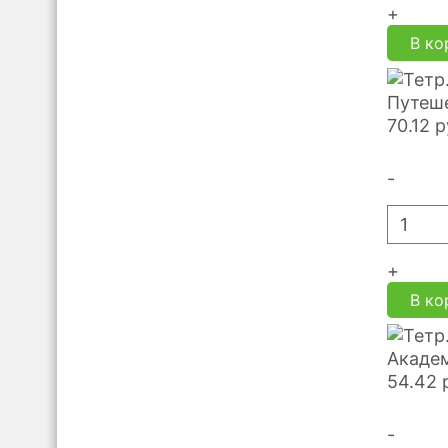
+
В ко
Путеше
70.12
р
-
+
В ко
Академ
54.42
-