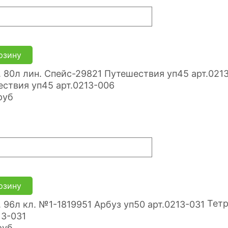
рзину
ствия уп45 арт.0213-006
руб
рзину
Тетр
13-031
руб