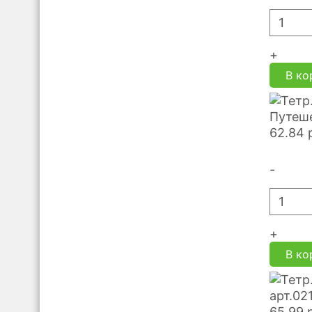
+
В ко
Путеше
62.84
-
+
В ко
арт.02
65.99