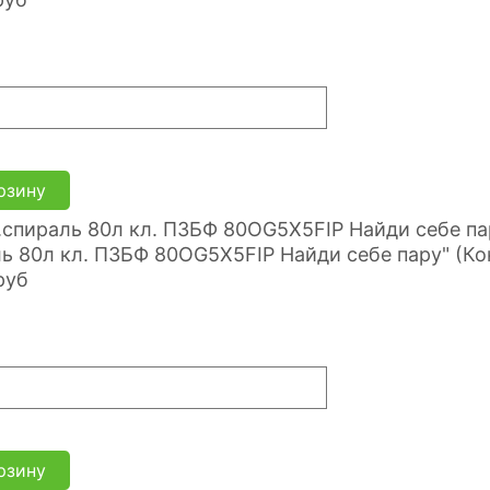
рзину
ь 80л кл. ПЗБФ 80ОG5X5FIP Найди себе пару" (Кон
руб
рзину