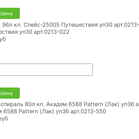
рзину
ствия уп30 арт.0213-022
уб
рзину
 6588 Pattern (Лак) уп36 арт.0213-550
руб