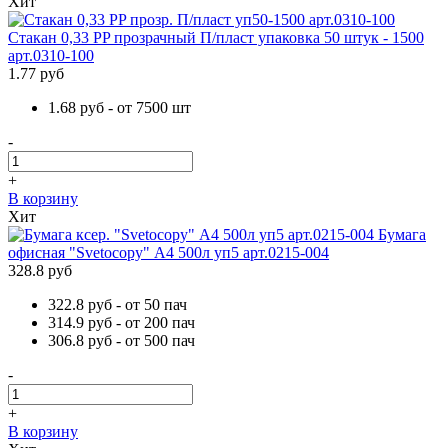
Хит
Стакан 0,33 PP прозрачный П/пласт упаковка 50 штук - 1500
арт.0310-100
1.77
руб
1.68
руб
- от
7500
шт
-
+
В корзину
Хит
Бумага
офисная "Svetocopy" А4 500л уп5 арт.0215-004
328.8
руб
322.8
руб
- от
50
пач
314.9
руб
- от
200
пач
306.8
руб
- от
500
пач
-
+
В корзину