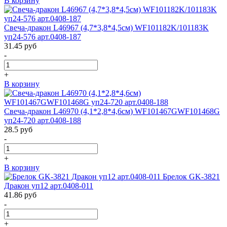
В корзину
Свеча-дракон L46967 (4,7*3,8*4,5см) WF101182K/101183K
уп24-576 арт.0408-187
31.45
руб
-
+
В корзину
Свеча-дракон L46970 (4,1*2,8*4,6см) WF101467GWF101468G
уп24-720 арт.0408-188
28.5
руб
-
+
В корзину
Брелок GK-3821
Дракон уп12 арт.0408-011
41.86
руб
-
+