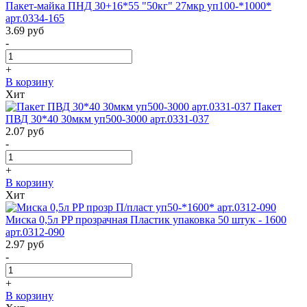
Пакет-майка ПНД 30+16*55 "50кг" 27мкр уп100-*1000*
арт.0334-165
3.69
руб
-
+
В корзину
Хит
Пакет
ПВД 30*40 30мкм уп500-3000 арт.0331-037
2.07
руб
-
+
В корзину
Хит
Миска 0,5л PP прозрачная Пластик упаковка 50 штук - 1600
арт.0312-090
2.97
руб
-
+
В корзину