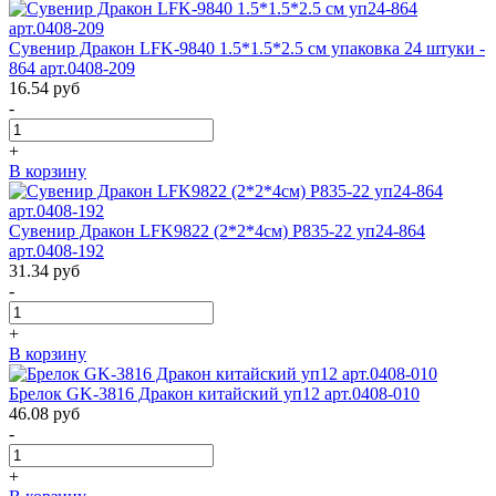
Сувенир Дракон LFK-9840 1.5*1.5*2.5 см упаковка 24 штуки -
864 арт.0408-209
16.54
руб
-
+
В корзину
Сувенир Дракон LFK9822 (2*2*4см) Р835-22 уп24-864
арт.0408-192
31.34
руб
-
+
В корзину
Брелок GK-3816 Дракон китайский уп12 арт.0408-010
46.08
руб
-
+