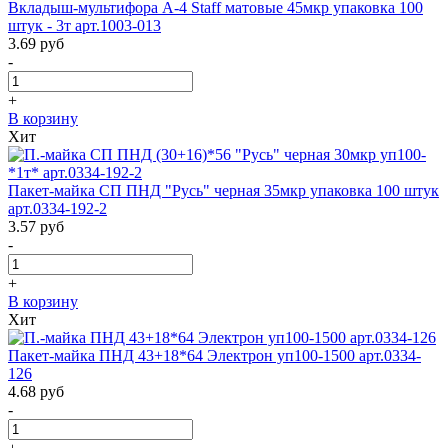
Вкладыш-мультифора A-4 Staff матовые 45мкр упаковка 100
штук - 3т арт.1003-013
3.69
руб
-
+
В корзину
Хит
Пакет-майка СП ПНД "Русь" черная 35мкр упаковка 100 штук
арт.0334-192-2
3.57
руб
-
+
В корзину
Хит
Пакет-майка ПНД 43+18*64 Электрон уп100-1500 арт.0334-
126
4.68
руб
-