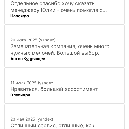
Отдельное спасибо хочу сказать
менеджеру Юлии - очень помогла с
Надежда
покупкой и доставкой сувенирных
фигурок! Буду ждать новинок и покупать
в дальнейшем. Очень довольна покупкой
и доставкой!
20 июля 2025 (yandex)
Замечательная компания, очень много
нужных мелочей. Большой выбор.
Антон Кудрявцев
11 июля 2025 (yandex)
Нравиться, большой ассортимент
Элеонора
23 мая 2025 (yandex)
Отличный сервис, отличные, как