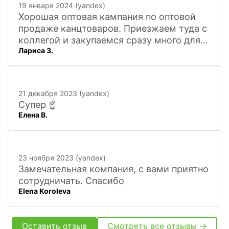
19 января 2024 (yandex)
Хорошая оптовая кампания по оптовой
продаже канцтоваров. Приезжаем туда с
коллегой и закупаемся сразу много для
Лариса З.
офиса. Удобно. Есть практически всё, что
нужно, и по хорошим ценам. Вежливый
персонал, и с юмором))). Всё покажут,
расскажут. Других даже не хочется
21 декабря 2023 (yandex)
искать
Супер ☝️
Елена В.
23 ноября 2023 (yandex)
Замечательная компания, с вами приятно
сотрудничать. Спасибо
Elena Koroleva
Оставить отзыв
Смотреть все отзывы →