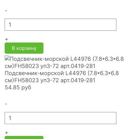
-
+
В корзину
Подсвечник-морской L44976 (7.8*6.3*6.8
cм)FH58023 уп3-72 арт.0419-281
54.85
руб
-
+