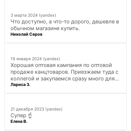
3 марта 2024 (yandex)
Что доступно, а что-то дорого, дешевле в
обычном магазине купить.
Николай Серов
19 января 2024 (yandex)
Хорошая оптовая кампания по оптовой
продаже канцтоваров. Приезжаем туда с
коллегой и закупаемся сразу много для
Лариса З.
офиса. Удобно. Есть практически всё, что
нужно, и по хорошим ценам. Вежливый
персонал, и с юмором))). Всё покажут,
расскажут. Других даже не хочется
21 декабря 2023 (yandex)
искать
Супер ☝️
Елена В.