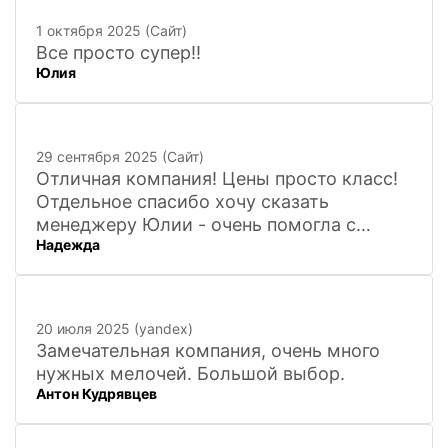
1 октября 2025 (Сайт)
Все просто супер!!
Юлия
29 сентября 2025 (Сайт)
Отличная компания! Цены просто класс!
Отдельное спасибо хочу сказать
менеджеру Юлии - очень помогла с
Надежда
покупкой и доставкой сувенирных
фигурок! Буду ждать новинок и покупать
в дальнейшем. Очень довольна покупкой
и доставкой!
20 июля 2025 (yandex)
Замечательная компания, очень много
нужных мелочей. Большой выбор.
Антон Кудрявцев