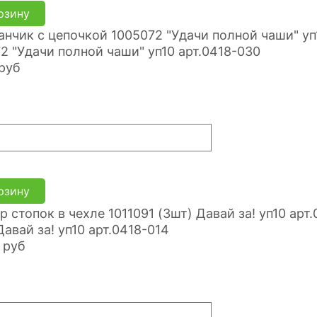
рзину
2 "Удачи полной чаши" уп10 арт.0418-030
руб
рзину
Давай за! уп10 арт.0418-014
руб