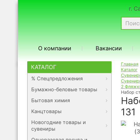
г. 
О компании
Вакансии
Главная
КАТАЛОГ
Каталог
Сувенир
% Спецпредложения
Сувенир
2 Фляжк
Бумажно-беловые товары
Набор ст
Наб
Бытовая химия
131
Канцтовары
Новогодние товары и
сувениры
Одноразовая посуда и