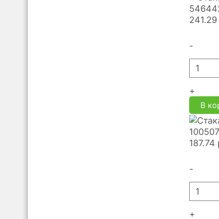
546442
241.29
-
+
В ко
100507
187.74
-
+