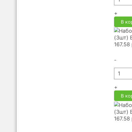
+
В ко
(3шт) 
167.58
-
+
В ко
(3шт) 
167.58