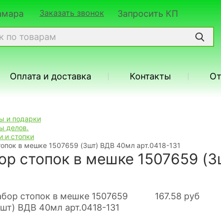
Заказать звонок
Самара
Запросить КП
Оплата и доставка
Контакты
О
ы и подарки
ы делов.
и и стопки
опок в мешке 1507659 (3шт) ВДВ 40мл арт.0418-131
ор стопок в мешке 1507659 (3
167.58
руб