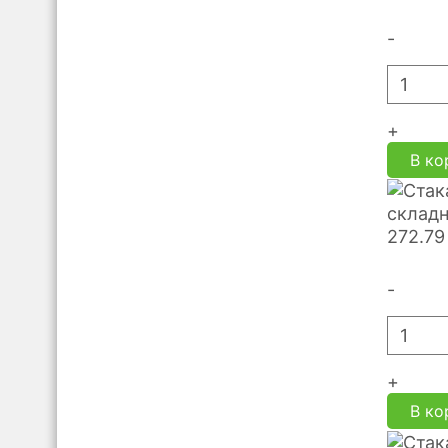
-
+
В ко
складн
272.79
-
+
В ко