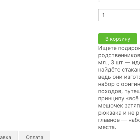
-
+
В корзину
Ищете подарок
родственников
мл., 3 шт — и
найдёте стакан
ведь они изго
набор с ориги
походов, путеш
принципу «всё
мешочек затяг
рюкзака и не 
главное — наб
места.
авка
Оплата