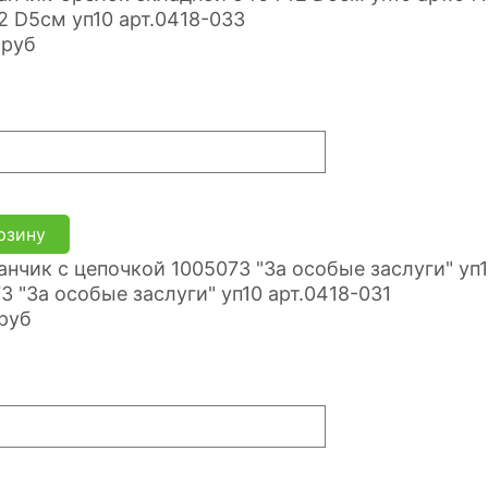
 D5см уп10 арт.0418-033
руб
рзину
3 "За особые заслуги" уп10 арт.0418-031
руб