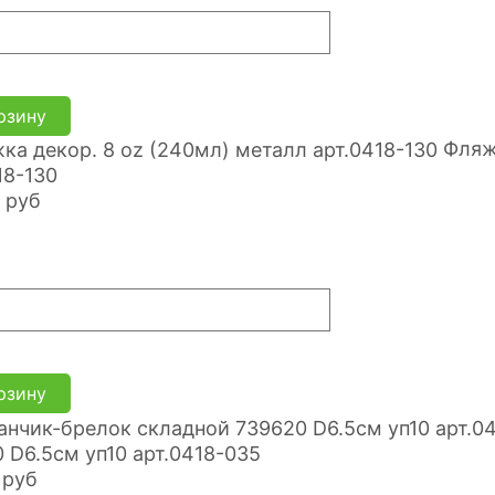
рзину
Фляж
18-130
руб
рзину
 D6.5см уп10 арт.0418-035
руб