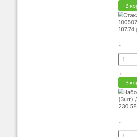
В ко
100507
187.74
-
+
В ко
(3шт) 
230.58
-