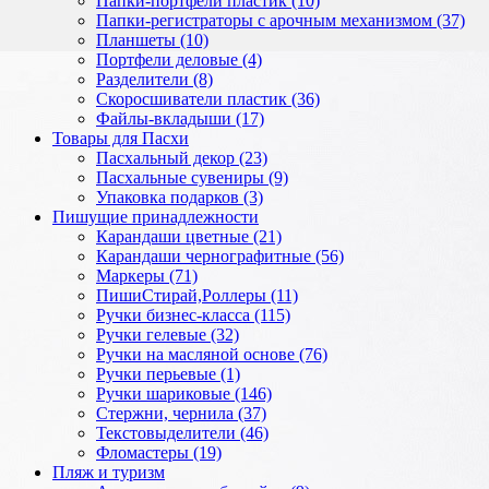
Папки-портфели пластик (10)
Папки-регистраторы с арочным механизмом (37)
Планшеты (10)
Портфели деловые (4)
Разделители (8)
Скоросшиватели пластик (36)
Файлы-вкладыши (17)
Товары для Пасхи
Пасхальный декор (23)
Пасхальные сувениры (9)
Упаковка подарков (3)
Пишущие принадлежности
Карандаши цветные (21)
Карандаши чернографитные (56)
Маркеры (71)
ПишиСтирай,Роллеры (11)
Ручки бизнес-класса (115)
Ручки гелевые (32)
Ручки на масляной основе (76)
Ручки перьевые (1)
Ручки шариковые (146)
Стержни, чернила (37)
Текстовыделители (46)
Фломастеры (19)
Пляж и туризм