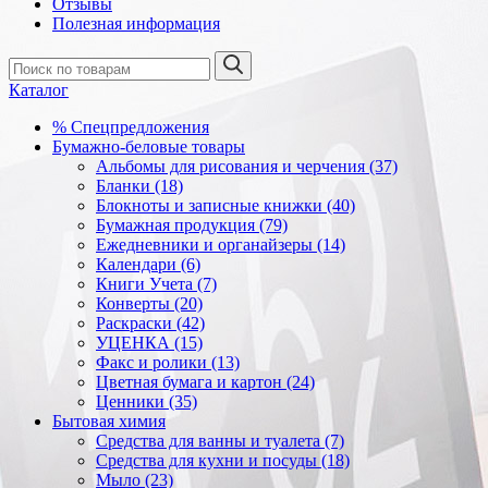
Отзывы
Полезная информация
Каталог
% Спецпредложения
Бумажно-беловые товары
Альбомы для рисования и черчения (37)
Бланки (18)
Блокноты и записные книжки (40)
Бумажная продукция (79)
Ежедневники и органайзеры (14)
Календари (6)
Книги Учета (7)
Конверты (20)
Раскраски (42)
УЦЕНКА (15)
Факс и ролики (13)
Цветная бумага и картон (24)
Ценники (35)
Бытовая химия
Средства для ванны и туалета (7)
Средства для кухни и посуды (18)
Мыло (23)