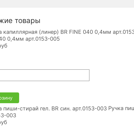
жие товары
40 0,4мм арт.0153-005
руб
рзину
Ручка пи
53-003
руб