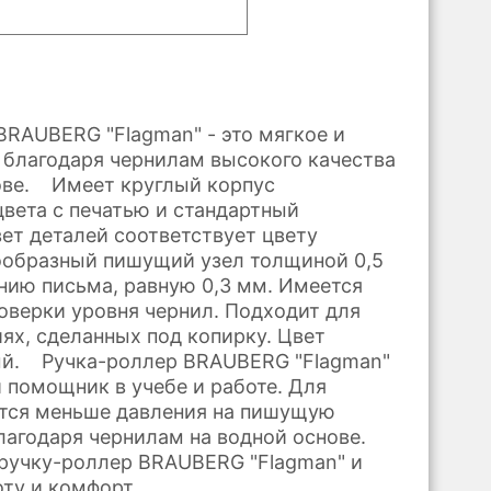
BRAUBERG "Flagman" - это мягкое и
 благодаря чернилам высокого качества
ове. Имеет круглый корпус
цвета с печатью и стандартный
вет деталей соответствует цвету
ообразный пишущий узел толщиной 0,5
нию письма, равную 0,3 мм. Имеется
оверки уровня чернил. Подходит для
иях, сделанных под копирку. Цвет
ый. Ручка-роллер BRAUBERG "Flagman"
 помощник в учебе и работе. Для
тся меньше давления на пишущую
лагодаря чернилам на водной основе.
ручку-роллер BRAUBERG "Flagman" и
оту и комфорт