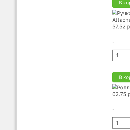
В ко
Attach
57.52
-
+
В ко
62.75
-