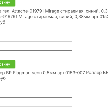
рзину
e-919791 Mirage стираемая, синий, 0,38мм арт.015
руб
рзину
Роллер BR
руб