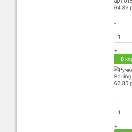
арт.01
64.89
-
+
В ко
Berlin
62.85
-
+