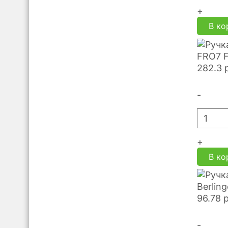
+
В ко
FRO7 F
282.3
-
+
В ко
Berlin
96.78
-