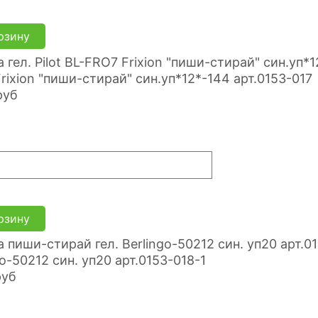
рзину
rixion "пиши-стирай" син.уп*12*-144 арт.0153-017
руб
рзину
go-50212 син. уп20 арт.0153-018-1
руб