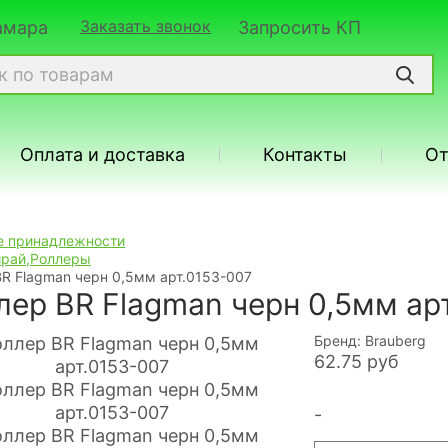
Заказать звонок
Самара
Запросить КП
Оплата и доставка
Контакты
О
 принадлежности
рай,Роллеры
BR Flagman черн 0,5мм арт.0153-007
лер BR Flagman черн 0,5мм ар
Бренд: Brauberg
62.75
руб
-