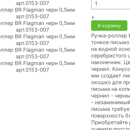
+
В корзину
Ручка-роллер 
тонкое письмо
на водной осн
серебристого 
наконечник. Ц
чернил. Конус
мм создает ли
окошко для пр
письма на коп
чернил - черн
- незаменимый
письма требуе
поверхность б
Приобретайте 
оцените прост