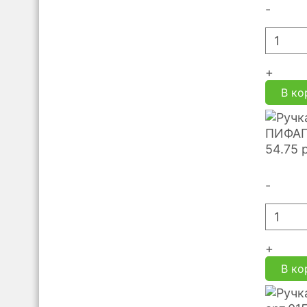
-
+
В ко
ПИФАГО
54.75
-
+
В ко