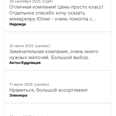
29 сентября 2025 (Сайт)
Отличная компания! Цены просто класс!
Отдельное спасибо хочу сказать
менеджеру Юлии - очень помогла с
Надежда
покупкой и доставкой сувенирных
фигурок! Буду ждать новинок и покупать
в дальнейшем. Очень довольна покупкой
и доставкой!
20 июля 2025 (yandex)
Замечательная компания, очень много
нужных мелочей. Большой выбор.
Антон Кудрявцев
11 июля 2025 (yandex)
Нравиться, большой ассортимент
Элеонора