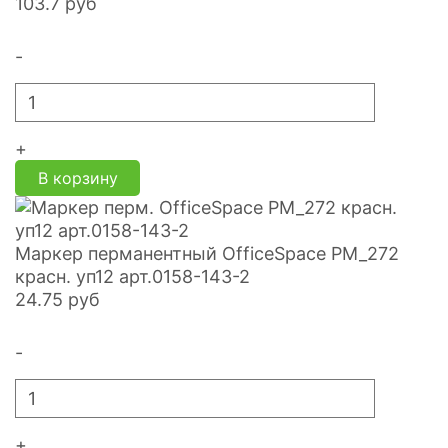
103.7
руб
-
+
В корзину
Маркер перманентный OfficeSpace PM_272
красн. уп12 арт.0158-143-2
24.75
руб
-
+