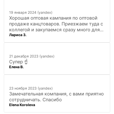
19 января 2024 (yandex)
Хорошая оптовая кампания по оптовой
продаже канцтоваров. Приезжаем туда с
коллегой и закупаемся сразу много для
Лариса З.
офиса. Удобно. Есть практически всё, что
нужно, и по хорошим ценам. Вежливый
персонал, и с юмором))). Всё покажут,
расскажут. Других даже не хочется
21 декабря 2023 (yandex)
искать
Супер ☝️
Елена В.
23 ноября 2023 (yandex)
Замечательная компания, с вами приятно
сотрудничать. Спасибо
Elena Koroleva