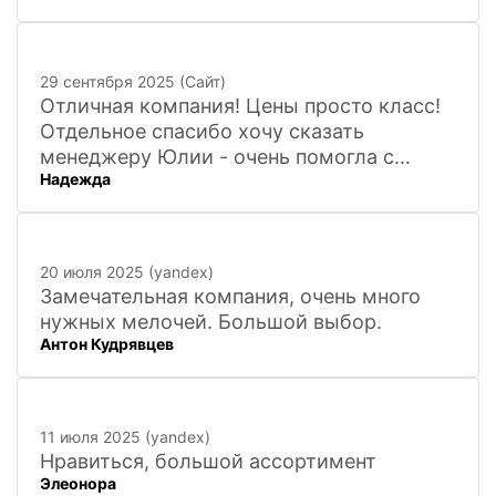
29 сентября 2025 (Сайт)
Отличная компания! Цены просто класс!
Отдельное спасибо хочу сказать
менеджеру Юлии - очень помогла с
Надежда
покупкой и доставкой сувенирных
фигурок! Буду ждать новинок и покупать
в дальнейшем. Очень довольна покупкой
и доставкой!
20 июля 2025 (yandex)
Замечательная компания, очень много
нужных мелочей. Большой выбор.
Антон Кудрявцев
11 июля 2025 (yandex)
Нравиться, большой ассортимент
Элеонора