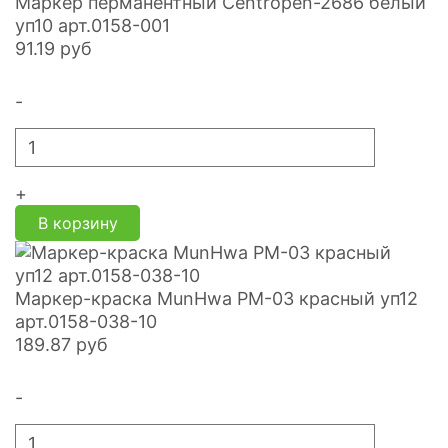
Маркер перманентный Centropen-2686 белый
уп10 арт.0158-001
91.19
руб
-
+
В корзину
Маркер-краска MunHwa PM-03 красный уп12
арт.0158-038-10
189.87
руб
-