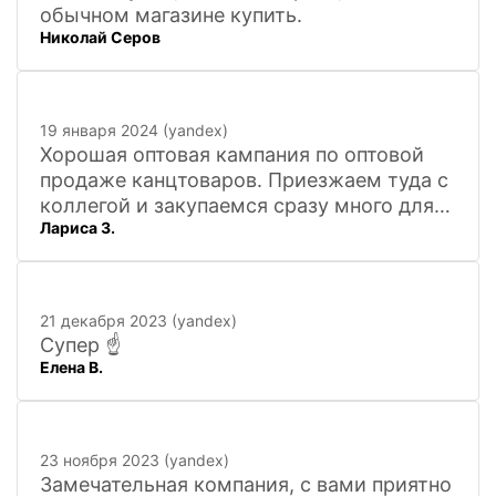
обычном магазине купить.
Николай Серов
19 января 2024 (yandex)
Хорошая оптовая кампания по оптовой
продаже канцтоваров. Приезжаем туда с
коллегой и закупаемся сразу много для
Лариса З.
офиса. Удобно. Есть практически всё, что
нужно, и по хорошим ценам. Вежливый
персонал, и с юмором))). Всё покажут,
расскажут. Других даже не хочется
21 декабря 2023 (yandex)
искать
Супер ☝️
Елена В.
23 ноября 2023 (yandex)
Замечательная компания, с вами приятно