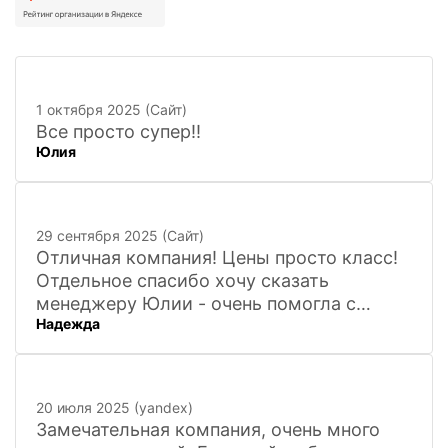
1 октября 2025 (Сайт)
Все просто супер!!
Юлия
29 сентября 2025 (Сайт)
Отличная компания! Цены просто класс!
Отдельное спасибо хочу сказать
менеджеру Юлии - очень помогла с
Надежда
покупкой и доставкой сувенирных
фигурок! Буду ждать новинок и покупать
в дальнейшем. Очень довольна покупкой
и доставкой!
20 июля 2025 (yandex)
Замечательная компания, очень много