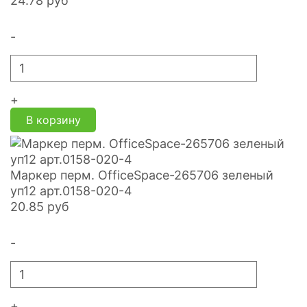
24.78
руб
-
+
В корзину
Маркер перм. OfficeSpace-265706 зеленый
уп12 арт.0158-020-4
20.85
руб
-
+