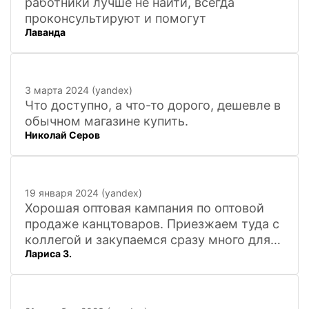
работники лучше не найти, всегда
проконсультируют и помогут
Лаванда
3 марта 2024 (yandex)
Что доступно, а что-то дорого, дешевле в
обычном магазине купить.
Николай Серов
19 января 2024 (yandex)
Хорошая оптовая кампания по оптовой
продаже канцтоваров. Приезжаем туда с
коллегой и закупаемся сразу много для
Лариса З.
офиса. Удобно. Есть практически всё, что
нужно, и по хорошим ценам. Вежливый
персонал, и с юмором))). Всё покажут,
расскажут. Других даже не хочется