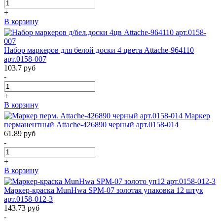
+
В корзину
Набор маркеров для белой доски 4 цвета Attache-964110
арт.0158-007
103.7
руб
-
+
В корзину
Маркер
перманентный Attache-426890 черный арт.0158-014
61.89
руб
-
+
В корзину
Маркер-краска MunHwa SPM-07 золотая упаковка 12 штук
арт.0158-012-3
143.73
руб
-