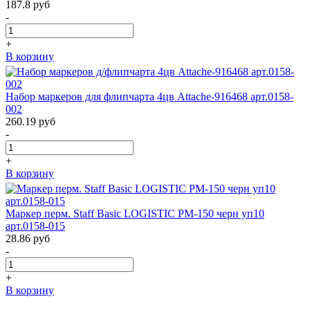
187.8
руб
-
+
В корзину
Набор маркеров для флипчарта 4цв Attache-916468 арт.0158-
002
260.19
руб
-
+
В корзину
Маркер перм. Staff Basic LOGISTIC PM-150 черн уп10
арт.0158-015
28.86
руб
-
+
В корзину