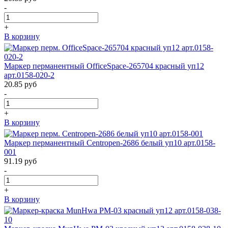
-
+
В корзину
Маркер перманентный OfficeSpace-265704 красный уп12
арт.0158-020-2
20.85
руб
-
+
В корзину
Маркер перманентный Centropen-2686 белый уп10 арт.0158-
001
91.19
руб
-
+
В корзину