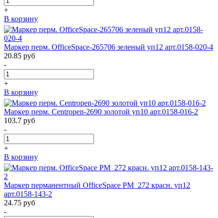
+
В корзину
Маркер перм. OfficeSpace-265706 зеленый уп12 арт.0158-020-4
20.85
руб
-
+
В корзину
Маркер перм. Centropen-2690 золотой уп10 арт.0158-016-2
103.7
руб
-
+
В корзину
Маркер перманентный OfficeSpace PM_272 красн. уп12
арт.0158-143-2
24.75
руб
-