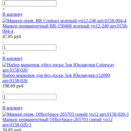
+
В корзину
Маркер перманентный BR-150468 зеленый уп12-240 арт.0158-
004-4
47.85
руб
-
+
В корзину
Набор маркеров для бел.доски 5цв Юнландия-152099
арт.0158-026
198.69
руб
-
+
В корзину
Маркер перманентный OfficeSpace-265703 синий уп12
арт.0158-020-3
20.85
руб