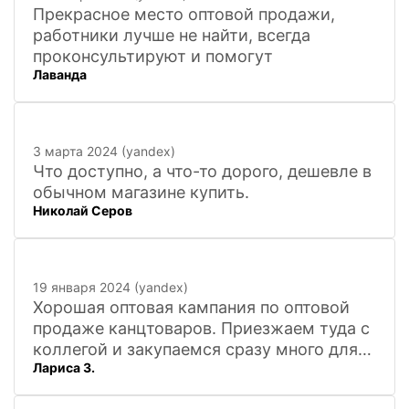
Прекрасное место оптовой продажи,
работники лучше не найти, всегда
проконсультируют и помогут
Лаванда
3 марта 2024 (yandex)
Что доступно, а что-то дорого, дешевле в
обычном магазине купить.
Николай Серов
19 января 2024 (yandex)
Хорошая оптовая кампания по оптовой
продаже канцтоваров. Приезжаем туда с
коллегой и закупаемся сразу много для
Лариса З.
офиса. Удобно. Есть практически всё, что
нужно, и по хорошим ценам. Вежливый