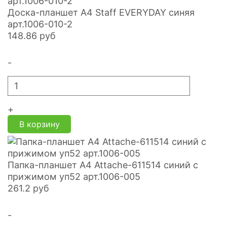
Доска-планшет А4 Staff EVERYDAY синяя
арт.1006-010-2
148.86
руб
-
+
В корзину
Папка-планшет А4 Attache-611514 синий с
прижимом уп52 арт.1006-005
261.2
руб
-