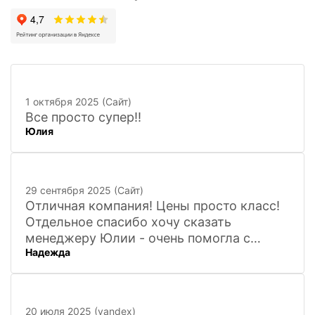
1 октября 2025 (Сайт)
Все просто супер!!
Юлия
29 сентября 2025 (Сайт)
Отличная компания! Цены просто класс!
Отдельное спасибо хочу сказать
менеджеру Юлии - очень помогла с
Надежда
покупкой и доставкой сувенирных
фигурок! Буду ждать новинок и покупать
в дальнейшем. Очень довольна покупкой
и доставкой!
20 июля 2025 (yandex)