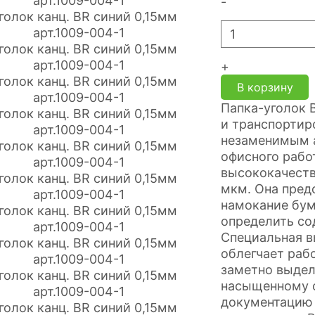
-
+
В корзину
Папка-уголок 
и транспортир
незаменимым а
офисного рабо
высококачеств
мкм. Она пред
намокание бум
определить со
Специальная в
облегчает раб
заметно выдел
насыщенному 
документацию