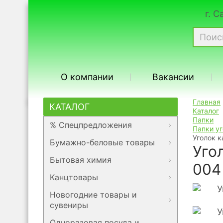
г. 
О компании
Вакансии
Главная
КАТАЛОГ
Каталог
Папки
% Спецпредложения
Папки у
Уголок к
Бумажно-беловые товары
Уго
Бытовая химия
004
Канцтовары
Новогодние товары и
сувениры
Одноразовая посуда и