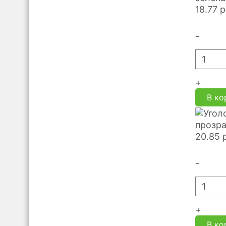
18.77
р
-
+
В ко
прозра
20.85
-
+
В ко