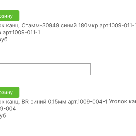
рзину
 арт.1009-011-1
руб
рзину
Уголок ка
09-004
уб