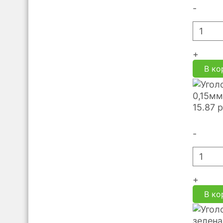
-
+
В ко
0,15мм
15.87
р
-
+
В ко
зелена