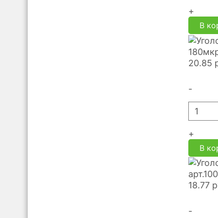
+
В ко
180мкр
20.85
-
+
В ко
арт.10
18.77
р
-