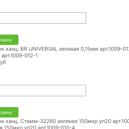
рзину
 арт.1009-012-1
уб
рзину
я 150мкр уп20 арт.1009-010-4