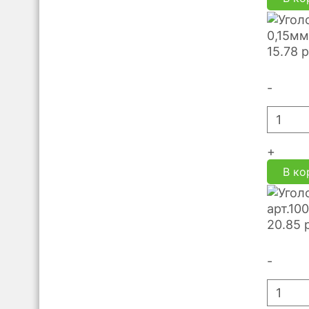
0,15мм
15.78
р
-
+
В ко
арт.10
20.85
-