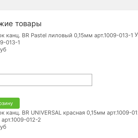
жие товары
У
09-013-1
уб
рзину
 арт.1009-012-2
уб