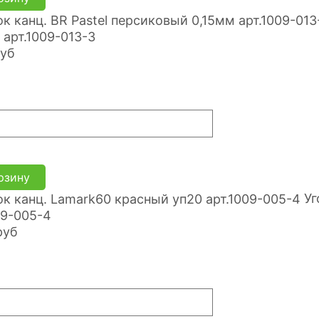
 арт.1009-013-3
уб
рзину
Уг
09-005-4
руб