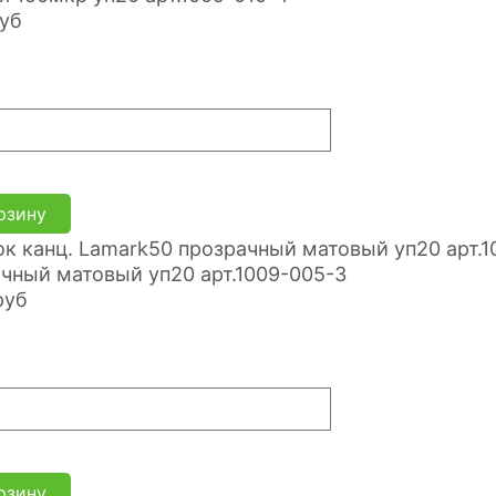
уб
рзину
чный матовый уп20 арт.1009-005-3
руб
рзину