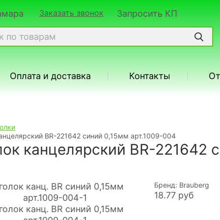
Заказать звонок
Самара
Запросить КП
Оплата и доставка
Контакты
О
голки
анцелярский BR-221642 синий 0,15мм арт.1009-004
лок канцелярский BR-221642 с
Бренд: Brauberg
18.77
руб