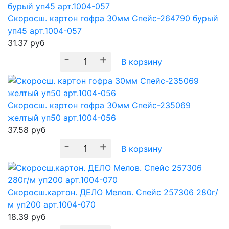
Скоросш. картон гофра 30мм Спейс-264790 бурый
уп45 арт.1004-057
31.37
руб
-
+
В корзину
Скоросш. картон гофра 30мм Спейс-235069
желтый уп50 арт.1004-056
37.58
руб
-
+
В корзину
Скоросш.картон. ДЕЛО Мелов. Спейс 257306 280г/
м уп200 арт.1004-070
18.39
руб