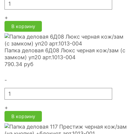
+
В корзину
Папка деловая 6Д08 Люкс черная кож/зам (с
замком) уп20 арт.1013-004
790.34
руб
-
+
В корзину