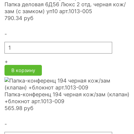
Папка деловая 6Д56 Люкс 2 отд. черная кож/
зам (с замком) уп10 арт.1013-005
790.34
руб
-
+
В корзину
Папка-конференц 194 черная кож/зам (клапан)
+блокнот арт.1013-009
565.98
руб
-