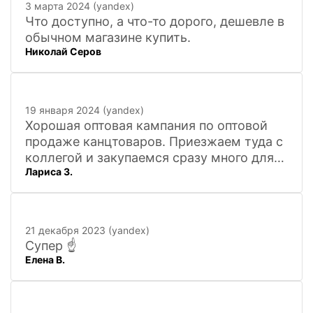
3 марта 2024 (yandex)
Что доступно, а что-то дорого, дешевле в
обычном магазине купить.
Николай Серов
19 января 2024 (yandex)
Хорошая оптовая кампания по оптовой
продаже канцтоваров. Приезжаем туда с
коллегой и закупаемся сразу много для
Лариса З.
офиса. Удобно. Есть практически всё, что
нужно, и по хорошим ценам. Вежливый
персонал, и с юмором))). Всё покажут,
расскажут. Других даже не хочется
21 декабря 2023 (yandex)
искать
Супер ☝️
Елена В.