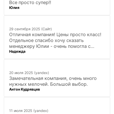
Все просто супер!!
Юлия
29 сентября 2025 (Сайт)
Отличная компания! Цены просто класс!
Отдельное спасибо хочу сказать
менеджеру Юлии - очень помогла с
Надежда
покупкой и доставкой сувенирных
фигурок! Буду ждать новинок и покупать
в дальнейшем. Очень довольна покупкой
и доставкой!
20 июля 2025 (yandex)
Замечательная компания, очень много
нужных мелочей. Большой выбор.
Антон Кудрявцев
11 июля 2025 (yandex)